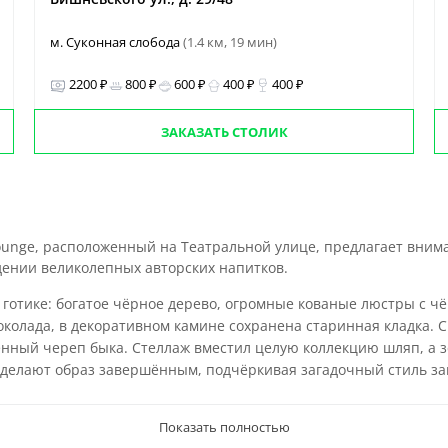
м. Суконная слобода
(1.4 км, 19 мин)
2200 ₽
800 ₽
600 ₽
400 ₽
400 ₽
ЗАКАЗАТЬ СТОЛИК
ounge, расположенный на Театральной улице, предлагает вни
дении великолепных авторских напитков.
й готике: богатое чёрное дерево, огромные кованые люстры с 
околада, в декоративном камине сохранена старинная кладка. 
нный череп быка. Стеллаж вместил целую коллекцию шляп, а 
х делают образ завершённым, подчёркивая загадочный стиль за
Показать полностью