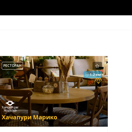
РЕСТОРАН
1.2 км
Хачапури Марико