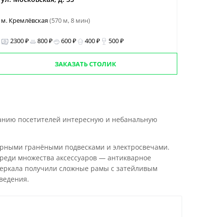
м. Кремлёвская
(570 м, 8 мин)
2300 ₽
800 ₽
600 ₽
400 ₽
500 ₽
ЗАКАЗАТЬ СТОЛИК
манию посетителей интересную и небанальную
чёрными гранёными подвесками и электросвечами.
Среди множества аксессуаров — антикварное
зеркала получили сложные рамы с затейливым
ведения.