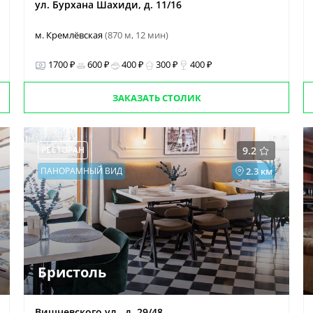
ул. Бурхана Шахиди, д. 11/16
м. Кремлёвская
(870 м, 12 мин)
1700 ₽
600 ₽
400 ₽
300 ₽
400 ₽
ЗАКАЗАТЬ СТОЛИК
РЕСТОРАН
9.2
ПАНОРАМНЫЙ ВИД
2.3 км
Бристоль
Вишневского ул., д. 29/48