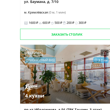
ул. Баумана, д. 7/10
м. Кремлёвская
(0 м, 1 мин)
1600 ₽
600 ₽
500 ₽
200 ₽
300 ₽
ЗАКАЗАТЬ СТОЛИК
РЕСТОРАН
ПАНОРАМНЫЙ ВИД
3.0 км
4 кухни
пр-кт Ибрагимова, д 56 (ТРК Тандем, 3 этаж)