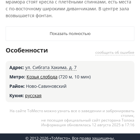
мрамора стоят кресла с плетёными спинками, есть места
с по-восточному широкими диванчиками. В центре зала
возвышается фонтан.
Показать полностью
Особенности
сообщить об ошибке
Адрес:
ул. Сибгата Хакима, д. 7
Метро:
Козья слобода
(720 м, 10 мин)
Район:
Ново-Савиновский
Кухня:
русская
На сайте ТоМесто можно узнать все о заведении и забронировать
столик,
не посещая официальный сайт ресторана Толока
Информация обновлялась 12 августа 2025 в 17:16
© 2012-2026 «ТоМесто». Все права защищены.