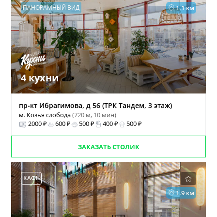
ПАНОРАМНЫЙ ВИД
1.1 км
4 кухни
пр-кт Ибрагимова, д 56 (ТРК Тандем, 3 этаж)
м. Козья слобода
(720 м, 10 мин)
2000 ₽
600 ₽
500 ₽
400 ₽
500 ₽
ЗАКАЗАТЬ СТОЛИК
КАФЕ
1.9 км