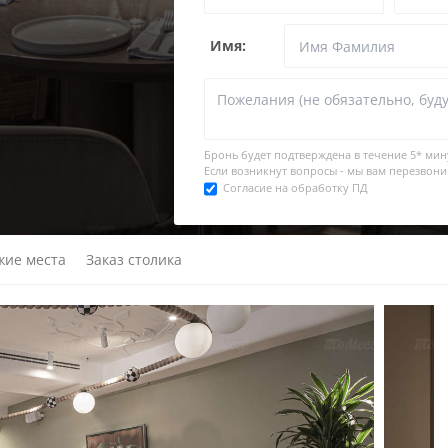
Имя:
Бронь будет подтверждена в течение
5* мин
Если возникнут вопросы - мы вам перезвони
Согласие на обработку ПД
жие места
Заказ столика