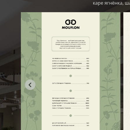
каре ягнёнка, ш