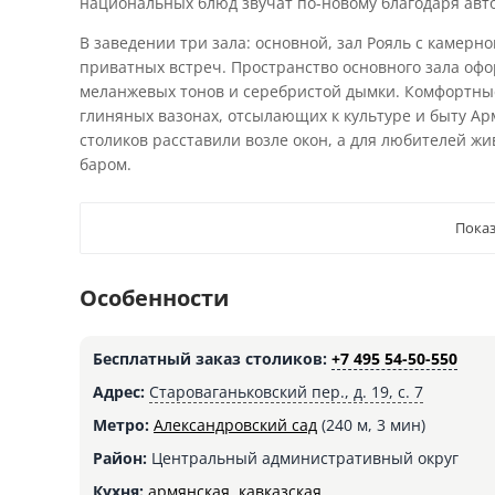
национальных блюд звучат по-новому благодаря авт
В заведении три зала: основной, зал Рояль с камер
приватных встреч. Пространство основного зала офо
меланжевых тонов и серебристой дымки. Комфортны
глиняных вазонах, отсылающих к культуре и быту Ар
столиков расставили возле окон, а для любителей ж
баром.
Показ
Особенности
Бесплатный заказ столиков:
+7 495 54-50-550
Адрес:
Староваганьковский пер., д. 19, с. 7
Метро:
Александровский сад
(240 м, 3 мин)
Район:
Центральный административный округ
Кухня:
армянская
,
кавказская