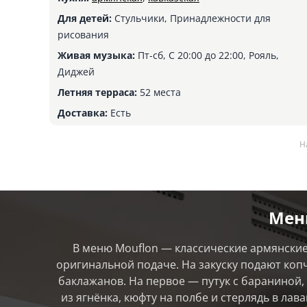
Для детей:
Стульчики, Принадлежности для
рисования
Живая музыка:
Пт-сб, С 20:00 до 22:00, Рояль,
Диджей
Летняя терраса:
52 места
Доставка:
Есть
Н
Мен
В меню Mouflon — классические армянски
оригинальной подаче. На закуску подают копч
баклажанов. На первое — путук с бараниной, 
из ягнёнка, кюфту на полбе и стерлядь в лав