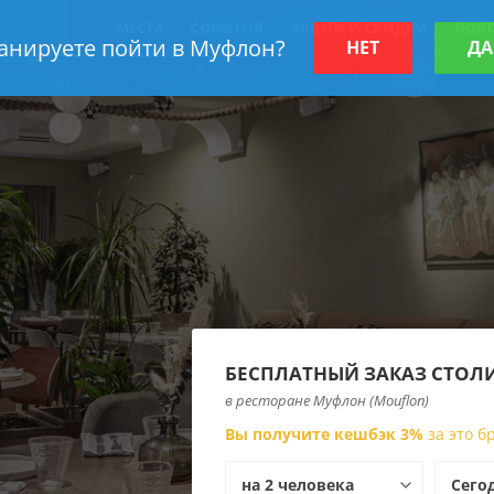
МЕСТА
СОБЫТИЯ
АКЦИИ И СКИДКИ
НОВ
анируете пойти в Муфлон?
НЕТ
ДА
БЕСПЛАТНЫЙ ЗАКАЗ СТОЛ
в ресторане Муфлон (Mouflon)
Вы получите кешбэк 3%
за это 