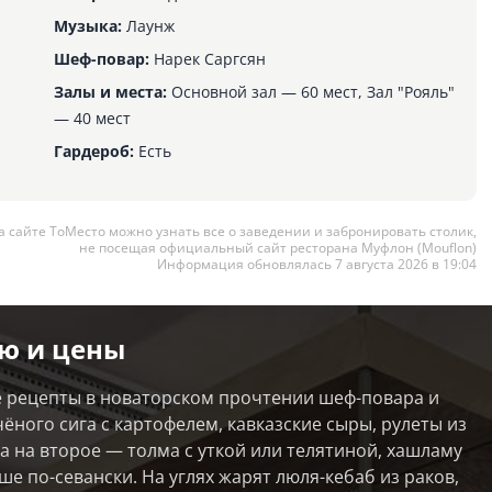
Музыка:
Лаунж
Шеф-повар:
Нарек Саргсян
Залы и места:
Основной зал — 60 мест, Зал "Рояль"
— 40 мест
Гардероб:
Есть
а сайте ТоМесто можно узнать все о заведении и забронировать столик,
не посещая официальный сайт ресторана Муфлон (Mouflon)
Информация обновлялась 7 августа 2026 в 19:04
ю и цены
е рецепты в новаторском прочтении шеф-повара и
ёного сига с картофелем, кавказские сыры, рулеты из
а на второе — толма с уткой или телятиной, хашламу
аше по-севански. На углях жарят люля-кебаб из раков,