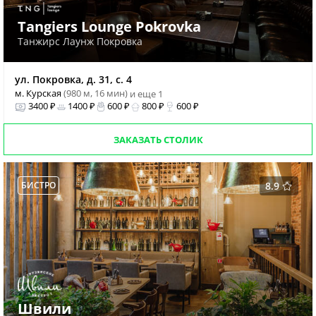
Tangiers Lounge Pokrovka
Танжирс Лаунж Покровка
ул. Покровка, д. 31, с. 4
м. Курская
(980 м, 16 мин)
и еще 1
3400 ₽
1400 ₽
600 ₽
800 ₽
600 ₽
ЗАКАЗАТЬ СТОЛИК
БИСТРО
8.9
Швили