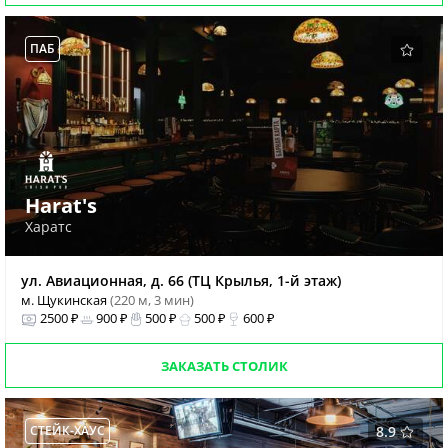
ПАБ
Harat's
Харатс
ул. Авиационная, д. 66 (ТЦ Крылья, 1-й этаж)
м. Щукинская
(220 м, 3 мин)
2500 ₽
900 ₽
500 ₽
500 ₽
600 ₽
ЗАКАЗАТЬ СТОЛИК
СТЕЙК-ХАУС
8.9