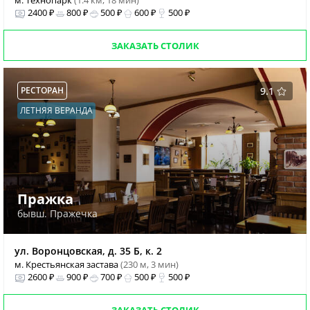
м. Технопарк
(1.4 км, 18 мин)
2400 ₽
800 ₽
500 ₽
600 ₽
500 ₽
ЗАКАЗАТЬ СТОЛИК
РЕСТОРАН
9.1
ЛЕТНЯЯ ВЕРАНДА
Пражка
бывш. Пражечка
ул. Воронцовская, д. 35 Б, к. 2
м. Крестьянская застава
(230 м, 3 мин)
2600 ₽
900 ₽
700 ₽
500 ₽
500 ₽