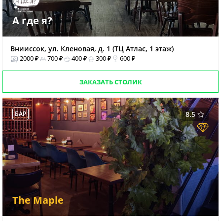
А где я?
Внииссок, ул. Кленовая, д. 1 (ТЦ Атлас, 1 этаж)
2000 ₽
700 ₽
400 ₽
300 ₽
600 ₽
ЗАКАЗАТЬ СТОЛИК
БАР
8.5
The Maple