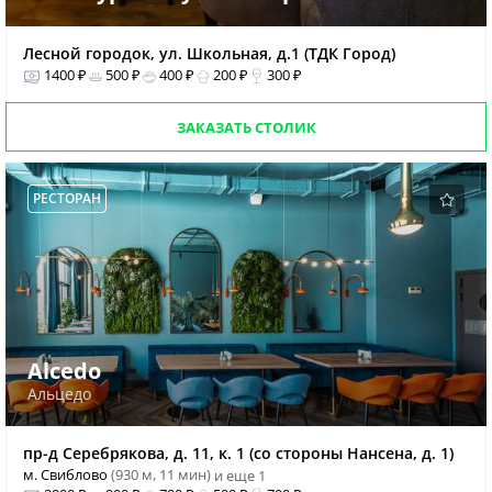
Лесной городок, ул. Школьная, д.1 (ТДК Город)
1400 ₽
500 ₽
400 ₽
200 ₽
300 ₽
ЗАКАЗАТЬ СТОЛИК
РЕСТОРАН
Alcedo
Альцедо
пр-д Серебрякова, д. 11, к. 1 (со стороны Нансена, д. 1)
м. Свиблово
(930 м, 11 мин)
и еще 1