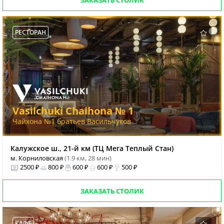
ЗАКАЗАТЬ СТОЛИК
РЕСТОРАН
Vasilchuki Chaihona № 1
Чайхона №1 братьев Васильчуков
Калужское ш., 21-й км (ТЦ Мега Теплый Стан)
м. Корниловская
(1.9 км, 28 мин)
2500 ₽
800 ₽
600 ₽
600 ₽
500 ₽
ЗАКАЗАТЬ СТОЛИК
КАФЕ