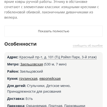
яркие ковры ручной работы. Этнику в обстановке
сочетают с элементами классики: изящными креслами с
гобеленовой обивкой, лаконичными диванчиками из
велюра.
Показать полностью
Особенности
сообщить об ошибке
Адрес:
Красный пр-т, д. 101 (ТЦ Ройял Парк, 3-й этаж)
Метро:
Заельцовская
(530 м, 7 мин)
Район:
Заельцовский
Кухня:
грузинская
,
европейская
Для детей:
Стульчики, Детское меню,
Принадлежности для рисования
Доставка:
Есть
Парковка:
Охраняемая, Платная, Парковщики