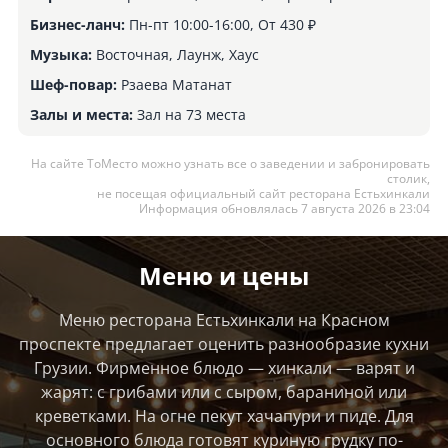
Бизнес-ланч:
Пн-пт 10:00-16:00, От 430 ₽
Музыка:
Восточная, Лаунж, Хаус
Шеф-повар:
Рзаева Матанат
Залы и места:
Зал на 73 места
На сайте ТоМесто можно узнать все о заведении и забронировать
столик,
не посещая официальный сайт ресторана Естьхинкали
Информация обновлялась 7 августа 2026 в 23:04
Меню и цены
Меню ресторана Естьхинкали на Красном
проспекте предлагает оценить разнообразие кухни
Грузии. Фирменное блюдо — хинкали — варят и
жарят: с грибами или с сыром, бараниной или
креветками. На огне пекут хачапури и пиде. Для
основного блюда готовят куриную грудку по-