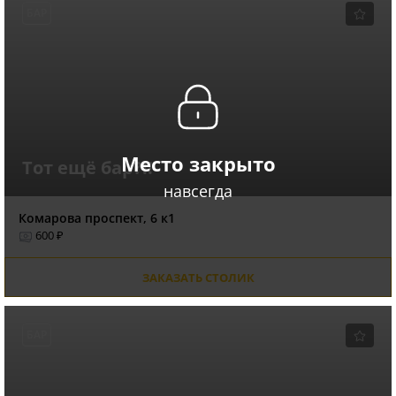
БАР
Место закрыто
Тот ещё бар?!!
навсегда
Комарова проспект, 6 к1
600 ₽
ЗАКАЗАТЬ СТОЛИК
БАР