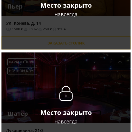
Место закрыто
Пьер
навсегда
Ул. Конева, д. 14
1500 ₽
350 ₽
250 ₽
150 ₽
ЗАКАЗАТЬ СТОЛИК
КАРАОКЕ КЛУБ
НОЧНОЙ КЛУБ
Место закрыто
Шатёр
навсегда
Лукашевича, 21/3