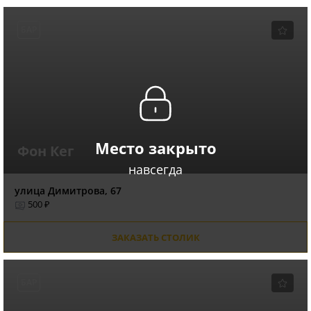
БАР
Место закрыто
Фон Кег
навсегда
улица Димитрова, 67
500 ₽
ЗАКАЗАТЬ СТОЛИК
БАР