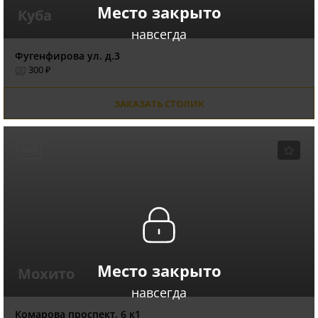
Место закрыто
Куба
навсегда
Фугенфирова ул. д.3
300 ₽
ЗАКАЗАТЬ СТОЛИК
БАР
Место закрыто
Мохито
навсегда
Комарова проспект, 6 к1