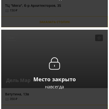
ТЦ "Мега", б-р Архитекторов, 35
150 ₽
ЗАКАЗАТЬ СТОЛИК
КАФЕ
Место закрыто
Дель Мар
навсегда
Ватутина, 13в
350 ₽