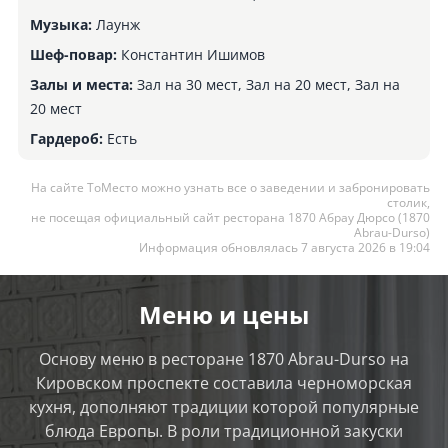
Музыка:
Лаунж
Шеф-повар:
Константин Ишимов
Залы и места:
Зал на 30 мест, Зал на 20 мест, Зал на
20 мест
Гардероб:
Есть
На сайте ТоМесто можно узнать все о заведении и забронировать
столик,
не посещая официальный сайт ресторана 1870 Абрау Дюрсо (1870
Abrau-Durso)
Информация обновлялась 7 августа 2026 в 19:04
Меню и цены
Основу меню в ресторане 1870 Abrau-Durso на
Кировском проспекте составила черноморская
кухня, дополняют традиции которой популярные
блюда Европы. В роли традиционной закуски