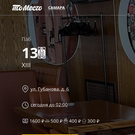
САМАРА
Паб
13
XIII
ул. Губанова, д. 6
сегодня до 02:00
1600 ₽
500 ₽
400 ₽
300 ₽