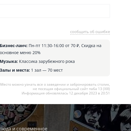
сообщить об ошибке
Бизнес-ланч:
Пн-пт 11:30-16:00 от 70 ₽, Скидка на
основное меню 20%
Музыка:
Классика зарубежного рока
Залы и места:
1 зал — 70 мест
оМесто можно узнать все о заведении и забронировать столик,
не посещая официальный сайт паба 13 (XIII)
Информация обновлялась 12 декабря 2023 в 20:51
 блюда и современное