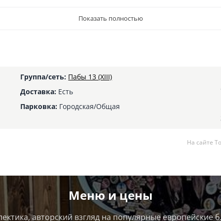
Показать полностью
Группа/сеть:
Пабы 13 (XIII)
Доставка:
Есть
Парковка:
Городская/Общая
На сайте Т
Меню и цены
клектика, авторский взгляд на популярные европейские