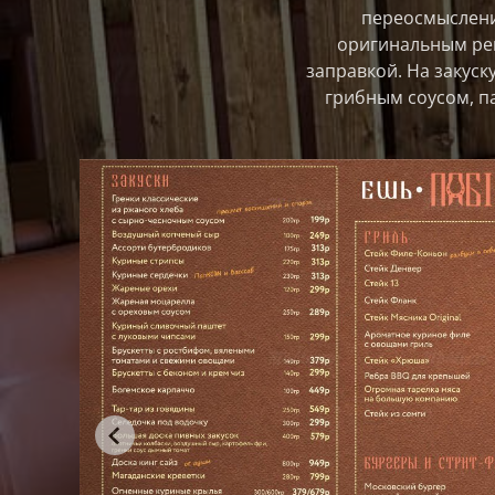
переосмыслени
оригинальным рец
заправкой. На закус
грибным соусом, п