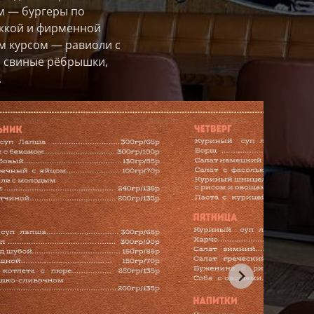
м — бургеры по
ужкой и фирменной
м курсом — равиоли с
и свиные рёбрышки,
.