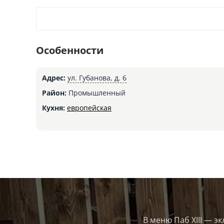
Особенности
Адрес:
ул. Губанова, д. 6
Район:
Промышленный
Кухня:
европейская
В меню Паб XIII — э