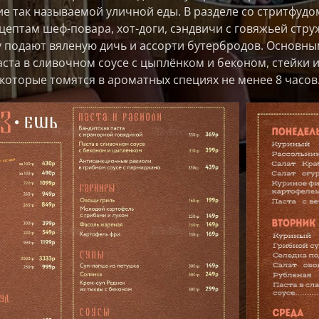
е так называемой уличной еды. В разделе со стритфудо
ептам шеф-повара, хот-доги, сэндвичи с говяжьей стр
ку подают вяленую дичь и ассорти бутербродов. Основны
аста в сливочном соусе с цыплёнком и беконом, стейки 
которые томятся в ароматных специях не менее 8 часов