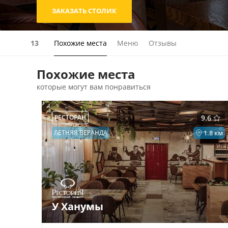
ЗАКАЗАТЬ СТОЛИК
13
Похожие места
Меню
Отзывы
Похожие места
которые могут вам понравиться
РЕСТОРАН
9.6
ЛЕТНЯЯ ВЕРАНДА
1.8 км
У Ханумы