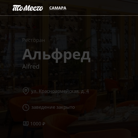
САМАРА
Ресторан
Альфред
Alfred
ул. Красноармейская, д. 4
заведение закрыто
1000 ₽