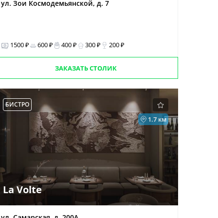
ул. Зои Космодемьянской, д. 7
1500 ₽
600 ₽
400 ₽
300 ₽
200 ₽
ЗАКАЗАТЬ СТОЛИК
БИСТРО
1.7 км
La Volte
ул. Самарская, д. 200А