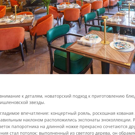
 внимание к деталям, новаторский подход к приготовлению блю
мишленовской звезды.
гладимое впечатление: концертный рояль, роскошная кованая 
правильным наклоном расположились экспонаты эноколлекции. 
зеток папоротника на длинной ножке прекрасно сочетаются дру
ия стал потолок: выполненный из светлого дерева, он обрамл