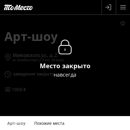
Арт-шоу
Маяковского ул., д. 2
м. Алабинская (2.0 км, 24 мин)
Место закрыто
заведение закрыто
навсегда
1000 ₽
Арт-шоу
Похожие места