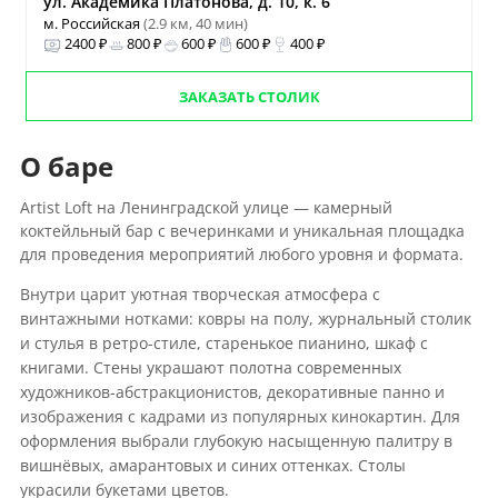
ул. Академика Платонова, д. 10, к. 6
м. Российская
(2.9 км, 40 мин)
2400 ₽
800 ₽
600 ₽
600 ₽
400 ₽
ЗАКАЗАТЬ СТОЛИК
О баре
Artist Loft на Ленинградской улице — камерный
коктейльный бар с вечеринками и уникальная площадка
для проведения мероприятий любого уровня и формата.
Внутри царит уютная творческая атмосфера с
винтажными нотками: ковры на полу, журнальный столик
и стулья в ретро-стиле, старенькое пианино, шкаф с
книгами. Стены украшают полотна современных
художников-абстракционистов, декоративные панно и
изображения с кадрами из популярных кинокартин. Для
оформления выбрали глубокую насыщенную палитру в
вишнёвых, амарантовых и синих оттенках. Столы
украсили букетами цветов.