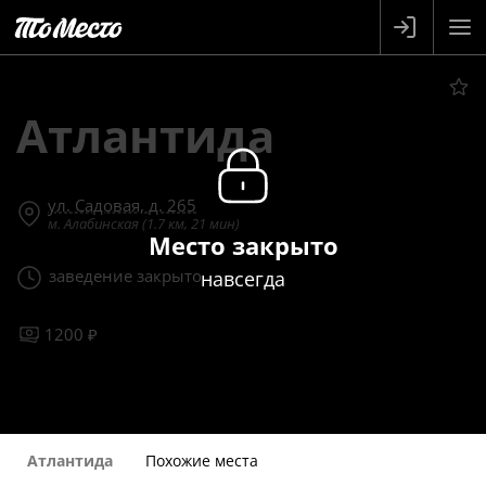
Атлантида
ул. Садовая, д. 265
м. Алабинская (1.7 км, 21 мин)
Место закрыто
заведение закрыто
навсегда
1200 ₽
Атлантида
Похожие места