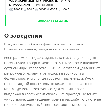
ул. Академика Платонова, д. 10, к. 6
м. Российская
(2.9 км, 40 мин)
2400 ₽
800 ₽
600 ₽
600 ₽
400 ₽
ЗАКАЗАТЬ СТОЛИК
О заведении
Почувствуйте себя в мифическом затерянном мире.
Немного сказочном, загадочном и спокойном.
Ресторан «Атлантида» создан, кажется, специально для
посетителей, которые желают забыть обо всем внешнем
суетном мире. Расположенный на некотором удалении от
метро «Алабинская», этот уголок загадочности и
безмятежности станет для вас истинным чудом. Уже с
порога каждый посетитель понимает, что попал в то
место, где можно без суеты отдохнуть. Интерьер
выдержан в классически спокойных, прохладных тонах:
умиротворяющие «водные» мотивы расслабляют, уютные
ниши и приглушенный свет – создают атмосферу