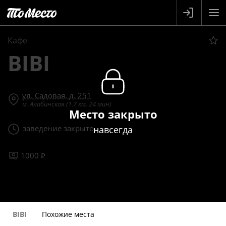
Кафе
BIBI
ул. Садовая, д. 251
м. Алабинская (1.7 км, 24 мин)
Место закрыто
заведение закрыто
навсегда
1000 ₽
BIBI
Похожие места