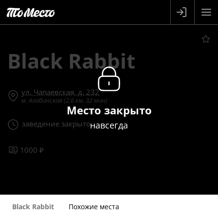
Black Rabbit
ул. Чапаевская, д. 232
м. Алабинская (2.6 км, 32 мин)
Место закрыто
заведение закрыто
навсегда
1000 ₽
Black Rabbit
Похожие места