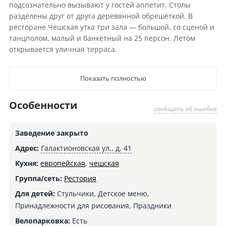
подсознательно вызывают у гостей аппетит. Столы
разделены друг от друга деревянной обрешёткой. В
ресторане Чешская утка три зала — большой, со сценой и
танцполом, малый и банкетный на 25 персон. Летом
открывается уличная терраса.
Показать полностью
Особенности
сообщить об ошибке
Заведение закрыто
Адрес:
Галактионовская ул., д. 41
Кухня:
европейская
,
чешская
Группа/сеть:
Рестория
Для детей:
Стульчики, Детское меню,
Принадлежности для рисования, Праздники
Велопарковка:
Есть