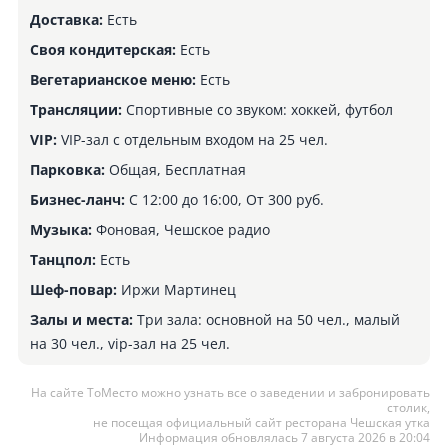
Доставка:
Есть
Своя кондитерская:
Есть
Вегетарианское меню:
Есть
Трансляции:
Спортивные со звуком: хоккей, футбол
VIP:
VIP-зал c отдельным входом на 25 чел.
Парковка:
Общая, Бесплатная
Бизнес-ланч:
С 12:00 до 16:00, От 300 руб.
Музыка:
Фоновая, Чешское радио
Танцпол:
Есть
Шеф-повар:
Иржи Мартинец
Залы и места:
Три зала: основной на 50 чел., малый
на 30 чел., vip-зал на 25 чел.
На сайте ТоМесто можно узнать все о заведении и забронировать
столик,
не посещая официальный сайт ресторана Чешская утка
Информация обновлялась 7 августа 2026 в 20:04