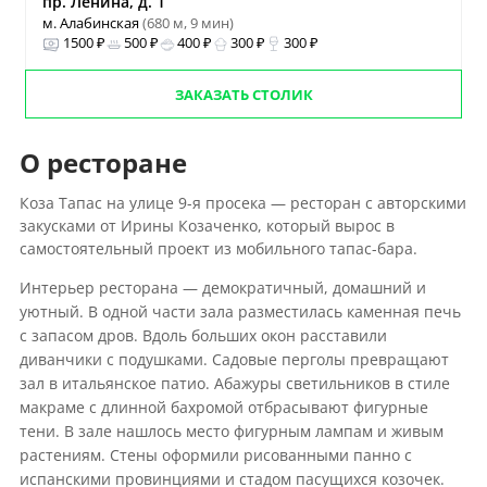
пр. Ленина, д. 1
м. Алабинская
(680 м, 9 мин)
1500 ₽
500 ₽
400 ₽
300 ₽
300 ₽
ЗАКАЗАТЬ СТОЛИК
О ресторане
Коза Тапас на улице 9-я просека — ресторан с авторскими
закусками от Ирины Козаченко, который вырос в
самостоятельный проект из мобильного тапас-бара.
Интерьер ресторана — демократичный, домашний и
уютный. В одной части зала разместилась каменная печь
с запасом дров. Вдоль больших окон расставили
диванчики с подушками. Садовые перголы превращают
зал в итальянское патио. Абажуры светильников в стиле
макраме с длинной бахромой отбрасывают фигурные
тени. В зале нашлось место фигурным лампам и живым
растениям. Стены оформили рисованными панно с
испанскими провинциями и стадом пасущихся козочек.