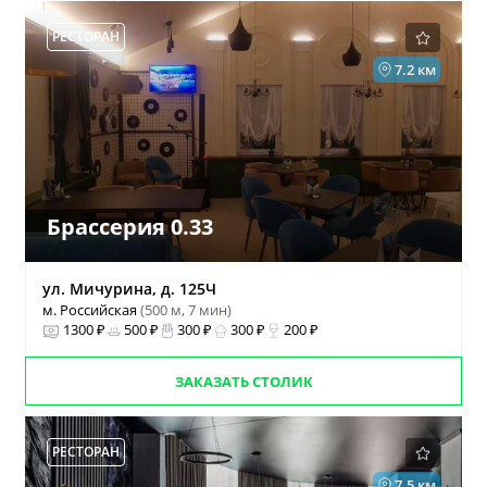
РЕСТОРАН
7.2 км
Брассерия 0.33
ул. Мичурина, д. 125Ч
м. Российская
(500 м, 7 мин)
1300 ₽
500 ₽
300 ₽
300 ₽
200 ₽
ЗАКАЗАТЬ СТОЛИК
РЕСТОРАН
7.5 км