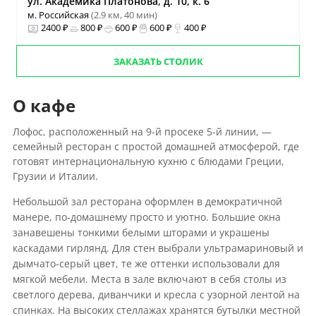
ул. Академика Платонова, д. 10, к. 6
м. Российская
(2.9 км, 40 мин)
2400 ₽
800 ₽
600 ₽
600 ₽
400 ₽
ЗАКАЗАТЬ СТОЛИК
О кафе
Лофос, расположенный на 9-й просеке 5-й линии, —
семейный ресторан с простой домашней атмосферой, где
готовят интернациональную кухню с блюдами Греции,
Грузии и Италии.
Небольшой зал ресторана оформлен в демократичной
манере, по-домашнему просто и уютно. Большие окна
занавешены тонкими белыми шторами и украшены
каскадами гирлянд. Для стен выбрали ультрамариновый и
дымчато-серый цвет, те же оттенки использовали для
мягкой мебели. Места в зале включают в себя столы из
светлого дерева, диванчики и кресла с узорной лентой на
спинках. На высоких стеллажах хранятся бутылки местной