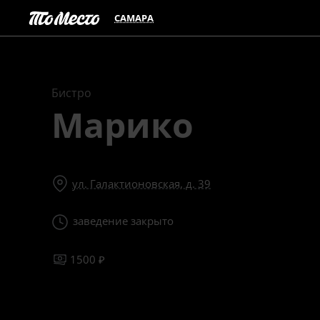
САМАРА
Бистро
Марико
ул. Галактионовская, д. 39
заведение закрыто
1500 ₽