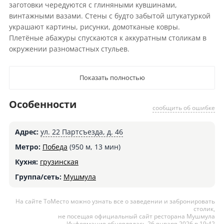
заготовки чередуются с глиняными кувшинами,
винтажными вазами. Стены с будто забытой штукатуркой
украшают картины, рисунки, домотканые ковры.
Плетёные абажуры спускаются к аккуратным столикам в
окружении разномастных стульев.
Показать полностью
Особенности
сообщить об ошибке
Адрес:
ул. 22 Партсъезда, д. 46
Метро:
Победа
(950 м, 13 мин)
Кухня:
грузинская
Группа/сеть:
Мушмула
На сайте ТоМесто можно узнать все о заведении и забронировать
столик,
не посещая официальный сайт ресторана Мушмула
Информация обновлялась 26 января 2026 в 19:42