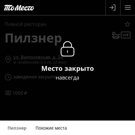
Пивной ресторан
Пилзнер
ул. Вилоновская, д. 24
м. Алабинская (2.6 км, 32 мин)
Место закрыто
заведение закрыто
навсегда
1000 ₽
Пилзнер
Похожие места