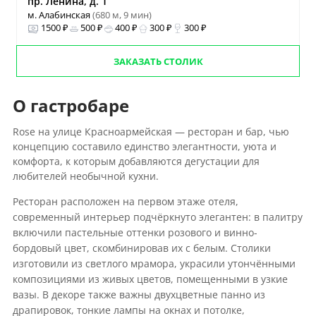
пр. Ленина, д. 1
м. Алабинская
(680 м, 9 мин)
1500 ₽
500 ₽
400 ₽
300 ₽
300 ₽
ЗАКАЗАТЬ СТОЛИК
О гастробаре
Rose на улице Красноармейская — ресторан и бар, чью
концепцию составило единство элегантности, уюта и
комфорта, к которым добавляются дегустации для
любителей необычной кухни.
Ресторан расположен на первом этаже отеля,
современный интерьер подчёркнуто элегантен: в палитру
включили пастельные оттенки розового и винно-
бордовый цвет, скомбинировав их с белым. Столики
изготовили из светлого мрамора, украсили утончёнными
композициями из живых цветов, помещенными в узкие
вазы. В декоре также важны двухцветные панно из
драпировок, тонкие лампы на окнах и потолке,