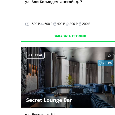
ул. Зои Космодемьянской, д. 7
1500 ₽
600 ₽
400 ₽
300 ₽
200 ₽
ЗАКАЗАТЬ СТОЛИК
РЕСТОРАН
7.0 км
Secret Lounge Bar
ул. Лесная, д. 31