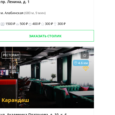
пр. Ленина, д. 1
м. Алабинская
(680 м, 9 мин)
1500 ₽
500 ₽
400 ₽
300 ₽
300 ₽
ЗАКАЗАТЬ СТОЛИК
РЕСТОРАН
4.6 км
Карандаш
ул. Академика Платонова, д. 10, к. 6