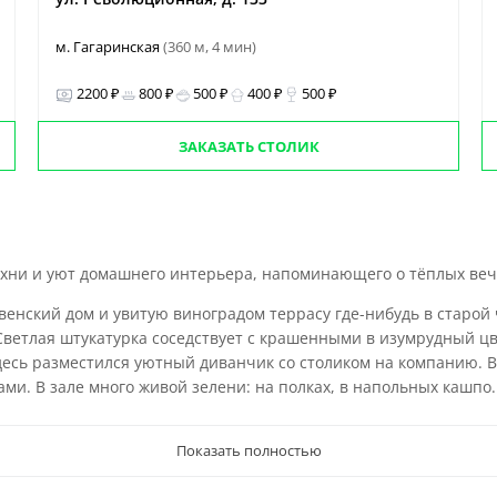
м. Гагаринская
(360 м, 4 мин)
2200 ₽
800 ₽
500 ₽
400 ₽
500 ₽
ЗАКАЗАТЬ СТОЛИК
ухни и уют домашнего интерьера, напоминающего о тёплых веч
ский дом и увитую виноградом террасу где-нибудь в старой ч
Светлая штукатурка соседствует с крашенными в изумрудный цв
есь разместился уютный диванчик со столиком на компанию. В
ми. В зале много живой зелени: на полках, в напольных кашпо.
Показать полностью