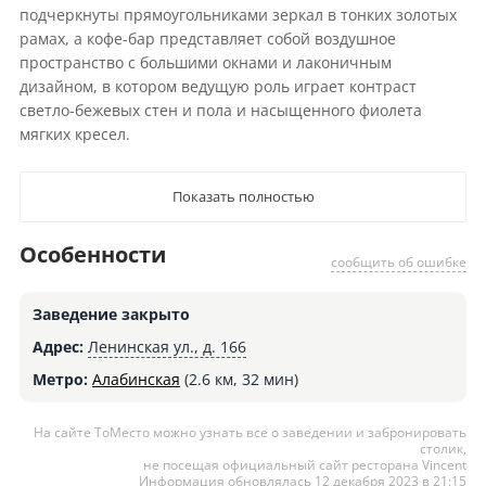
подчеркнуты прямоугольниками зеркал в тонких золотых
рамах, а кофе-бар представляет собой воздушное
пространство с большими окнами и лаконичным
дизайном, в котором ведущую роль играет контраст
светло-бежевых стен и пола и насыщенного фиолета
мягких кресел.
Показать полностью
Особенности
сообщить об ошибке
Заведение закрыто
Адрес:
Ленинская ул., д. 166
Метро:
Алабинская
(2.6 км, 32 мин)
На сайте ТоМесто можно узнать все о заведении и забронировать
столик,
не посещая официальный сайт ресторана Vincent
Информация обновлялась 12 декабря 2023 в 21:15