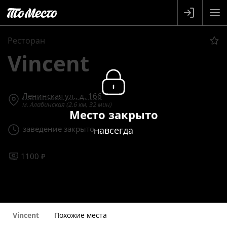
Ресторан
Vincent
Ленинская ул., д. 166
м. Алабинская (2.6 км, 32 мин)
Место закрыто
заведение закрыто
навсегда
1100 ₽
Vincent
Похожие места