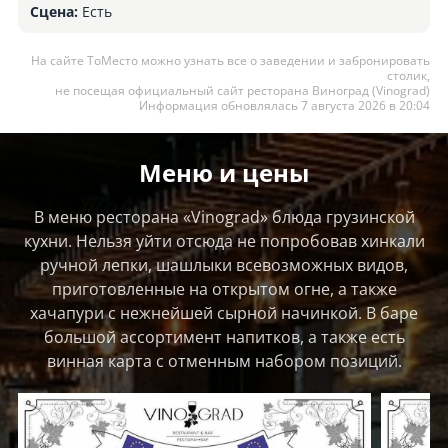
Сцена:
Есть
На сайте ТоМесто можно узнать все о заведении и забронировать
столик,
не посещая официальный сайт ресторана Виноград (Vinograd)
Информация обновлялась 7 августа 2026 в 20:04
Меню и цены
В меню ресторана «Vinograd» блюда грузинской
кухни. Нельзя уйти отсюда не попробовав хинкали
ручной лепки, шашлыки всевозможных видов,
приготовленные на открытом огне, а также
хачапури с нежнейшей сырной начинкой. В баре
большой ассортимент напитков, а также есть
винная карта с отменным набором позиций.