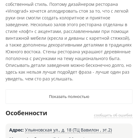
собственный стиль. Поэтому дизайнером ресторана
«Vinograd» хочется аплодировать стоя за то, что с легкой
руки они смогли создать колоритное и приятное
заведение. Несколько залов этого ресторана отделаны в
стиле «лофт» с акцентами, расславленными при помощи
винтажной мебели (кресла и диваны с каретной стяжкой),
а также дополнены декоративными деталями в традициях
Южного востока. Стены ресторана украшают деревянные
потолочна с рисунками на тему национального быта.
Описывать детали заведения можно бесконечно долго, но
здесь как нельзя лучше подойдет фраза - лучше один раз
увидеть, чем сто раз услышать.
Показать полностью
Особенности
сообщить об ошибке
Адрес:
Ульяновская ул., д. 18 (ТЦ Вавилон , эт.2)