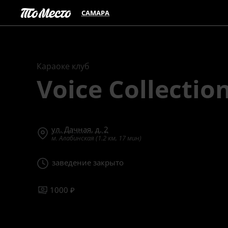
САМАРА
Караоке клуб
Voice Collectio
ул. Дачная, д. 2
м. Алабинская (1.2 км, 17 мин)
заведение закрыто
1000 ₽