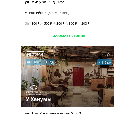
ул. Мичурина, д. 125Ч
м. Российская
(500 м, 7 мин)
1300 ₽
500 ₽
300 ₽
300 ₽
200 ₽
ЗАКАЗАТЬ СТОЛИК
РЕСТОРАН
9.6
ЛЕТНЯЯ ВЕРАНДА
8.9 км
У Ханумы
ул. Зои Космодемьянской, д. 7