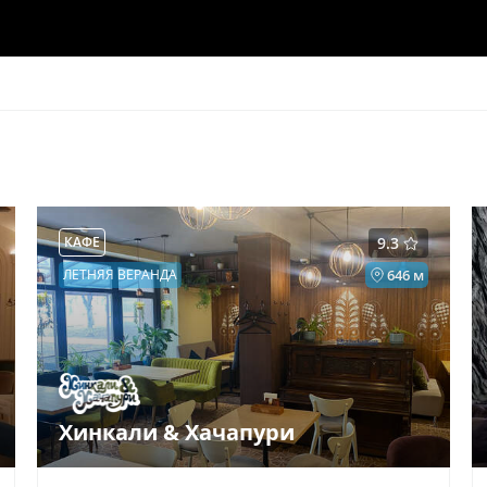
КАФЕ
9.3
ЛЕТНЯЯ ВЕРАНДА
646 м
Хинкали & Хачапури