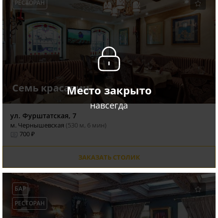
РЕСТОРАН
Семь красавиц
Место закрыто
навсегда
ул. Фурштатская, 7
м. Чернышевская
(530 м, 6 мин)
700 ₽
ЗАКАЗАТЬ СТОЛИК
БАР
РЕСТОРАН