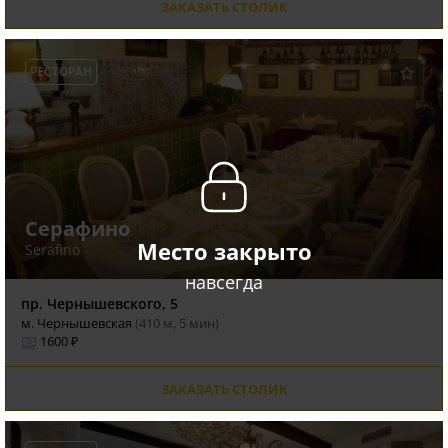
ЗАКАЗАТЬ СТОЛИК
РЕСТОРАН
Серафино
Место закрыто
Serafino
навсегда
пр. Чернышевского, 5
м. Чернышевская
(410 м, 5 мин)
1600 ₽
ЗАКАЗАТЬ СТОЛИК