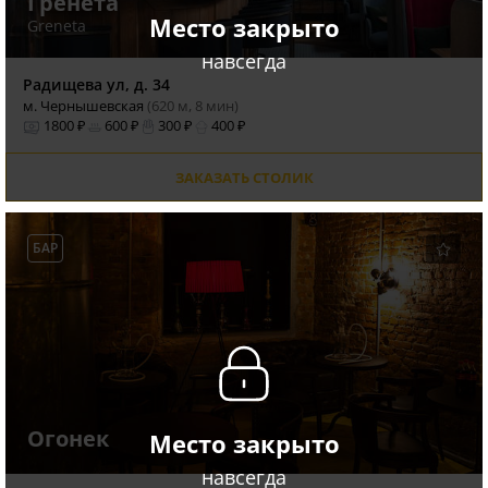
Гренета
Место закрыто
Greneta
навсегда
Радищева ул, д. 34
м. Чернышевская
(620 м, 8 мин)
1800 ₽
600 ₽
300 ₽
400 ₽
ЗАКАЗАТЬ СТОЛИК
БАР
Огонек
Место закрыто
навсегда