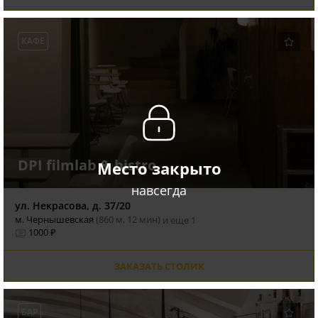
КАФЕ
DPI filmlab & bistro
Место закрыто
навсегда
ул. Некрасова, д. 37/20
м. Чернышевская
(860 м, 12 мин)
и еще 1
1000 ₽
ЗАКАЗАТЬ СТОЛИК
БАР