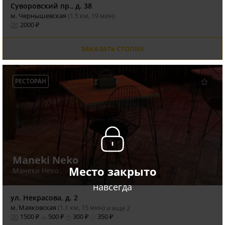
Суворовский пр., д. 38
м. Чернышевская
(1.5 км, 19 мин)
2000 ₽
ЗАКАЗАТЬ СТОЛИК
РЕСТОРАН
Maneki Neko
Место закрыто
Манеки Неко
навсегда
ул. Некрасова, д. 2
м. Маяковская
(1.1 км, 15 мин)
и еще 2
1500 ₽
500 ₽
300 ₽
350 ₽