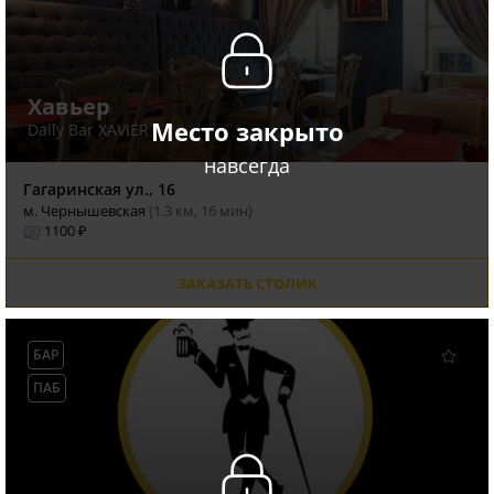
Хавьер
Место закрыто
Daily Bar XAVIER
навсегда
Гагаринская ул., 16
м. Чернышевская
(1.3 км, 16 мин)
1100 ₽
ЗАКАЗАТЬ СТОЛИК
БАР
ПАБ