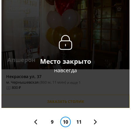
РЕСТОРАН
Апшерон
Место закрыто
навсегда
Некрасова ул, 37
м. Чернышевская
(860 м, 11 мин)
и еще 1
800 ₽
ЗАКАЗАТЬ СТОЛИК
9
10
11