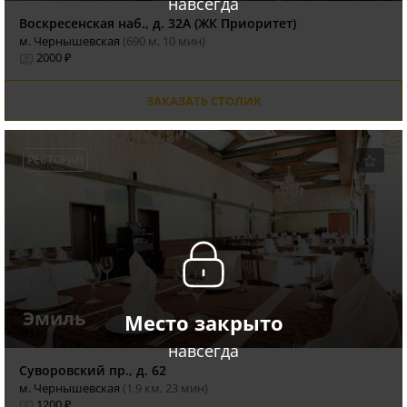
навсегда
Воскресенская наб., д. 32А (ЖК Приоритет)
м. Чернышевская
(690 м, 10 мин)
2000 ₽
ЗАКАЗАТЬ СТОЛИК
РЕСТОРАН
Эмиль
Место закрыто
навсегда
Суворовский пр., д. 62
м. Чернышевская
(1.9 км, 23 мин)
1200 ₽