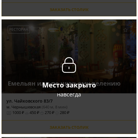
ЗАКАЗАТЬ СТОЛИК
РЕСТОРАН
Емельян или по щучьему велению
Место закрыто
навсегда
ул. Чайковского 83/7
м. Чернышевская
(640 м, 8 мин)
1000 ₽
450 ₽
270 ₽
280 ₽
ЗАКАЗАТЬ СТОЛИК