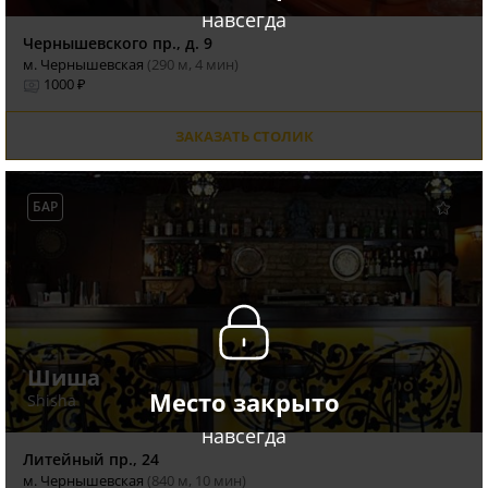
навсегда
Чернышевского пр., д. 9
м. Чернышевская
(290 м, 4 мин)
1000 ₽
ЗАКАЗАТЬ СТОЛИК
БАР
Шиша
Место закрыто
Shisha
навсегда
Литейный пр., 24
м. Чернышевская
(840 м, 10 мин)