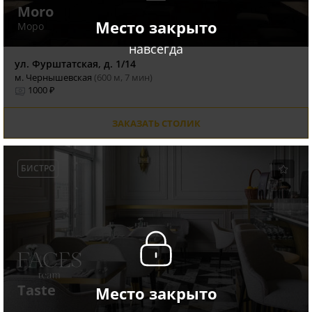
Moro
Место закрыто
Моро
навсегда
ул. Фурштатская, д. 1/14
м. Чернышевская
(600 м, 7 мин)
1000 ₽
ЗАКАЗАТЬ СТОЛИК
БИСТРО
Taste
Место закрыто