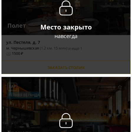
Полет
Место закрыто
навсегда
ул. Пестеля, д. 7
м. Чернышевская
(1.2 км, 15 мин)
и еще 1
1500 ₽
ЗАКАЗАТЬ СТОЛИК
БАР
ЛЕТНЯЯ ВЕРАНДА