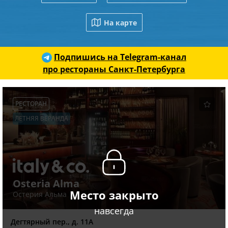
На карте
Подпишись на Telegram-канал
про рестораны Санкт-Петербурга
РЕСТОРАН
ЛЕТНЯЯ ВЕРАНДА
Osteria Alma
Место закрыто
Остерия Альма
навсегда
Дегтярный пер., д. 11А