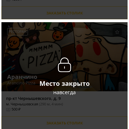
ЗАКАЗАТЬ СТОЛИК
РЕСТОРАН
Аранчино
Место закрыто
Arancino Pizza
навсегда
пр-кт Чернышевского, д. 9
м. Чернышевская
(290 м, 4 мин)
500 ₽
ЗАКАЗАТЬ СТОЛИК