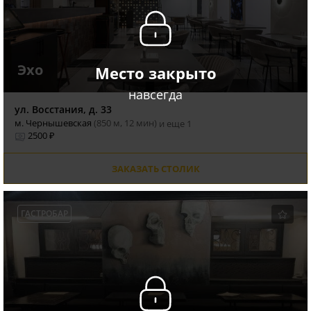
Эхо
Место закрыто
навсегда
ул. Восстания, д. 33
м. Чернышевская
(850 м, 12 мин)
и еще 1
2500 ₽
ЗАКАЗАТЬ СТОЛИК
ГАСТРОБАР