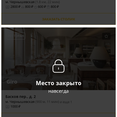
м. Чернышевская
(1.8 км, 22 мин)
2800 ₽
800 ₽
600 ₽
800 ₽
ЗАКАЗАТЬ СТОЛИК
РЕСТОРАН
Giro
Место закрыто
навсегда
Басков пер., д. 2
м. Чернышевская
(900 м, 11 мин)
и еще 1
1000 ₽