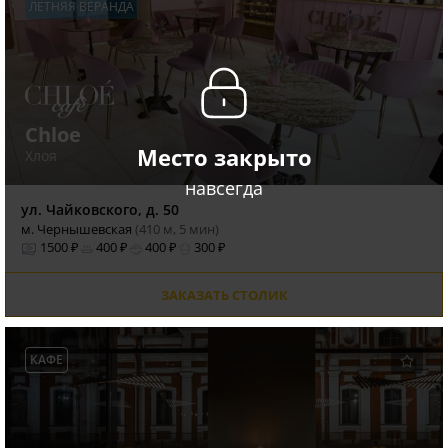
ЛЕТНЯЯ ВЕРАНДА
Chloe
Место закрыто
Хлоя
навсегда
ул. Чайковского, д. 50
м. Чернышевская
(410 м, 5 мин)
1500 ₽
400 ₽
400 ₽
300 ₽
ЗАКАЗАТЬ СТОЛИК
КАФЕ