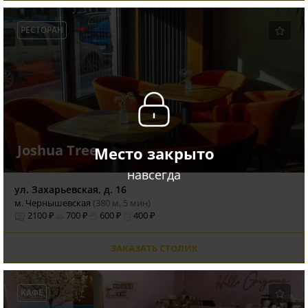
РЕСТОРАН
Joshua Tree
Место закрыто
навсегда
ул. Захарьевская, д. 16
м. Чернышевская
(380 м, 5 мин)
2100 ₽
700 ₽
600 ₽
400 ₽
ЗАКАЗАТЬ СТОЛИК
КАФЕ