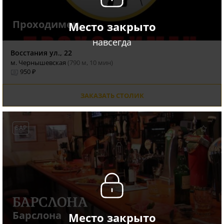
Проходимец
Место закрыто
навсегда
Восстания ул., 22
м. Чернышевская
(790 м, 10 мин)
950 ₽
ЗАКАЗАТЬ СТОЛИК
БАР
Барслона
Место закрыто