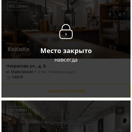
РЕСТОРАН
КоКоКо
Место закрыто
навсегда
Некрасова ул., д. 8
м. Маяковская
(1.0 км, 13 мин)
и еще 1
1400 ₽
ЗАКАЗАТЬ СТОЛИК
РЕСТОРАН