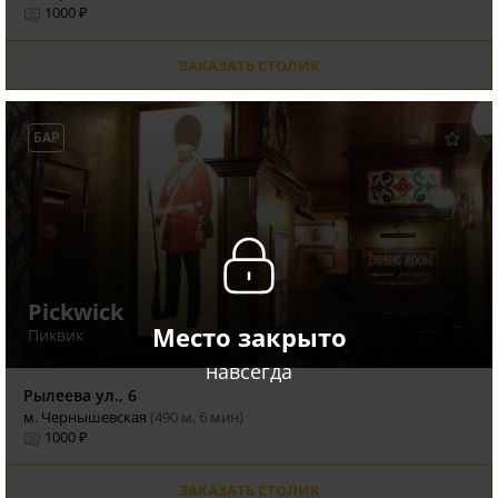
1000 ₽
ЗАКАЗАТЬ СТОЛИК
БАР
Pickwick
Место закрыто
Пиквик
навсегда
Рылеева ул., 6
м. Чернышевская
(490 м, 6 мин)
1000 ₽
ЗАКАЗАТЬ СТОЛИК