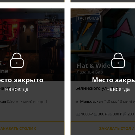
ГАСТРОПАБ
Flat & Wide
ine
Лазанья Бар
сто закрыто
Место закр
навсегда
навсегда
 ул., д. 6
Белинского ул., д. 8
ская
(580 м, 7 мин)
м. Маяковская
(1.0 км, 13 мин)
и еще 1
и
1000 ₽
300 ₽
300 ₽
200
ЗАКАЗАТЬ СТОЛИК
ЗАКАЗАТЬ СТОЛИ