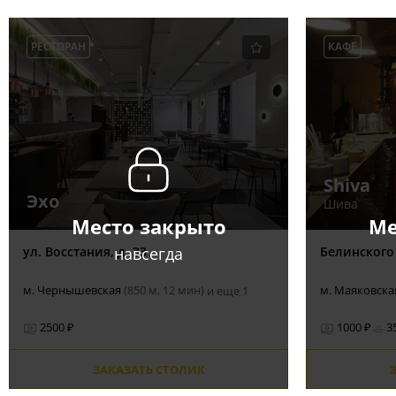
РЕСТОРАН
КАФЕ
Shiva
Эхо
Шива
Место закрыто
Ме
навсегда
ул. Восстания, д. 33
Белинского у
м. Чернышевская
(850 м, 12 мин)
м. Маяковск
и еще 1
2500 ₽
1000 ₽
3
ЗАКАЗАТЬ СТОЛИК