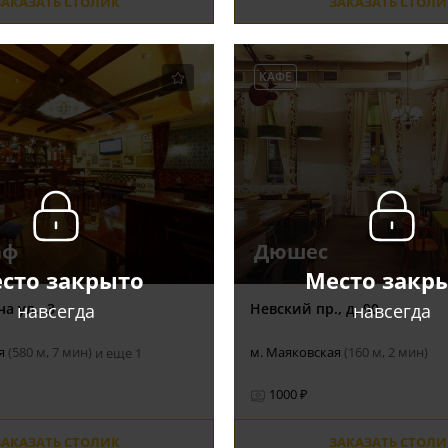
ЗАКАЗАТЬ СТОЛИК
ЗАКАЗАТЬ СТОЛИ
КАФЕ
аф
Дюшес
сто закрыто
Место закр
навсегда
навсегда
а ул., 3
Невский пр., д. 90
ая
(580 м, 7 мин)
м. Маяковская
(160 м, 2 мин)
и еще 1
1000 ₽
ЗАКАЗАТЬ СТОЛИК
ЗАКАЗАТЬ СТОЛИ