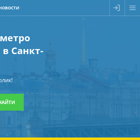
НОВОСТИ
 метро
в Санкт-
олик!