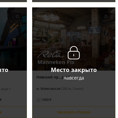
КАФЕ
Manneken Pis
ыто
Место закрыто
навсегда
Невский пр., д. 55
м. Маяковская
(280 м, 3 мин)
 еще 1
 ₽
1000 ₽
К
ЗАКАЗАТЬ СТОЛИК