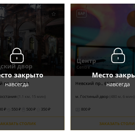
БАР
Центр
ский двор
Centre
сто закрыто
Место закр
навсегда
навсегда
 пр., д. 26/14
Невский пр., 66/29
Восстания
(1.1 км, 15 мин)
м. Гостиный двор
(480 м, 6 мин
00 ₽
550 ₽
500 ₽
350 ₽
800 ₽
ЗАКАЗАТЬ СТОЛИК
ЗАКАЗАТЬ СТОЛИ