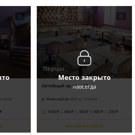
РЕСТОРАН
Перцы
ыто
Место закрыто
навсегда
Литейный пр-кт, д.53
13 мин)
м. Маяковская
(800 м, 10 мин)
 ₽
1300 ₽
400 ₽
300 ₽
400 ₽
200 ₽
К
ЗАКАЗАТЬ СТОЛИК