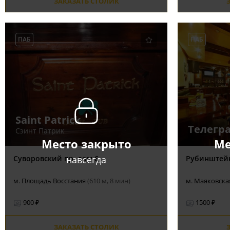
ЗАКАЗАТЬ СТОЛИК
ПАБ
ПАБ
Saint Patrick
Телегр
Сэинт Патрик
Место закрыто
Ме
навсегда
Суворовский пр. дом 6
Рубинштейн
м. Площадь Восстания
(610 м, 8 мин)
м. Маяковск
900 ₽
1500 ₽
ЗАКАЗАТЬ СТОЛИК