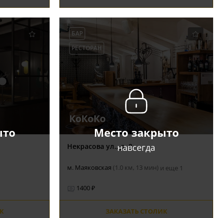
БАР
РЕСТОРАН
КоКоКо
ыто
Место закрыто
навсегда
Некрасова ул., д. 8
м. Маяковская
(1.0 км, 13 мин)
и еще 1
1400 ₽
К
ЗАКАЗАТЬ СТОЛИК