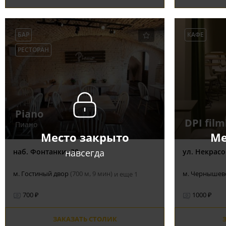
БАР
КАФЕ
РЕСТОРАН
Piano
DPI film
Пиано
Место закрыто
Ме
навсегда
наб. Фонтанки, 38
ул. Некрасов
м. Гостиный двор
(700 м, 9 мин)
м. Чернышев
и еще 1
700 ₽
1000 ₽
ЗАКАЗАТЬ СТОЛИК