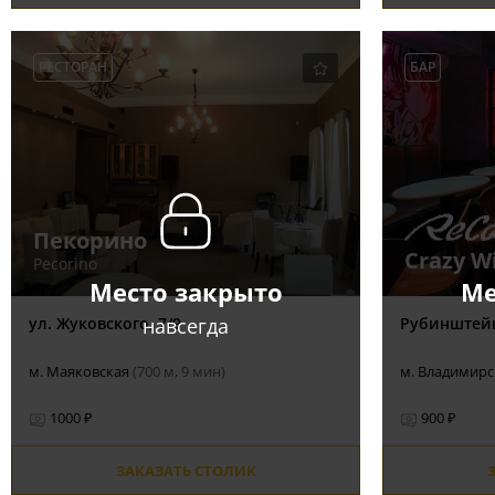
РЕСТОРАН
БАР
Пекорино
Crazy W
Pecorino
Место закрыто
Ме
навсегда
ул. Жуковского, 7/9
Рубинштейна
м. Маяковская
(700 м, 9 мин)
м. Владимир
1000 ₽
900 ₽
ЗАКАЗАТЬ СТОЛИК