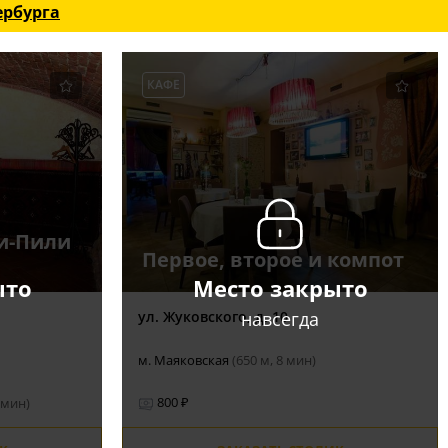
ербурга
КАФЕ
и-Пили
Первое, второе и компот
ыто
Место закрыто
навсегда
ул. Жуковского, д. 10
м. Маяковская
(650 м, 8 мин)
800 ₽
 мин)