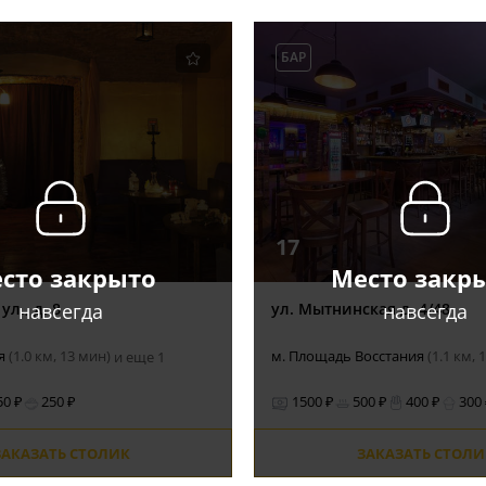
БАР
17
сто закрыто
Место закр
навсегда
навсегда
л., д. 8
ул. Мытнинская д. 4/48
ая
(1.0 км, 13 мин)
м. Площадь Восстания
(1.1 км, 
и еще 1
50 ₽
250 ₽
1500 ₽
500 ₽
400 ₽
300
ЗАКАЗАТЬ СТОЛИК
ЗАКАЗАТЬ СТОЛИ