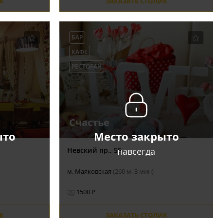
К
ЗАКАЗАТЬ СТОЛИК
БАР
КАФЕ
РЕСТОРАН
Счастье
ыто
Место закрыто
навсегда
Невский пр., 55
м. Маяковская
(260 м, 3 мин)
1500 ₽
К
ЗАКАЗАТЬ СТОЛИК