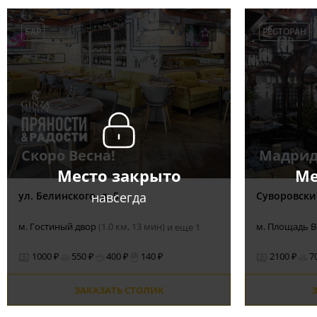
БАР
РЕСТОРАН
Скоро Весна!
Мадрид
Место закрыто
Ме
навсегда
ул. Белинского, д. 5
Суворовский
м. Гостиный двор
(1.0 км, 13 мин)
м. Площадь 
и еще 1
1000 ₽
550 ₽
400 ₽
140 ₽
2100 ₽
7
ЗАКАЗАТЬ СТОЛИК