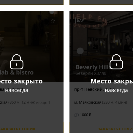
БАР
Beverly Hills
lab & bistro
Беверли Хиллз
сто закрыто
Место закр
навсегда
навсегда
а, д. 37/20
пр-т Невский, д. 96
ская
(860 м, 12 мин)
м. Маяковская
(330 м, 4 мин)
и еще 1
1000 ₽
ЗАКАЗАТЬ СТОЛИК
ЗАКАЗАТЬ СТОЛИ