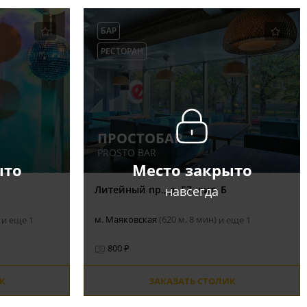
БАР
РЕСТОРАН
ПРОСТОБАР
PROSTO BAR
ыто
Место закрыто
навсегда
Литейный пр., д. 57, лит. Б
)
м. Маяковская
(620 м, 8 мин)
и еще 1
и еще 1
800 ₽
К
ЗАКАЗАТЬ СТОЛИК