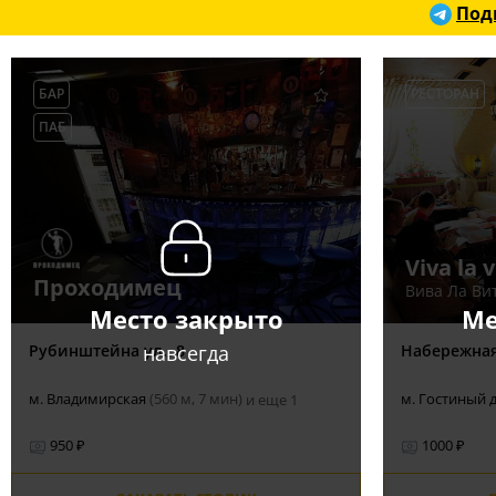
Под
БАР
РЕСТОРАН
ПАБ
Viva la v
Проходимец
Вива Ла Ви
Место закрыто
Ме
навсегда
Рубинштейна ул., 8
Набережная
м. Владимирская
(560 м, 7 мин)
м. Гостиный 
и еще 1
950 ₽
1000 ₽