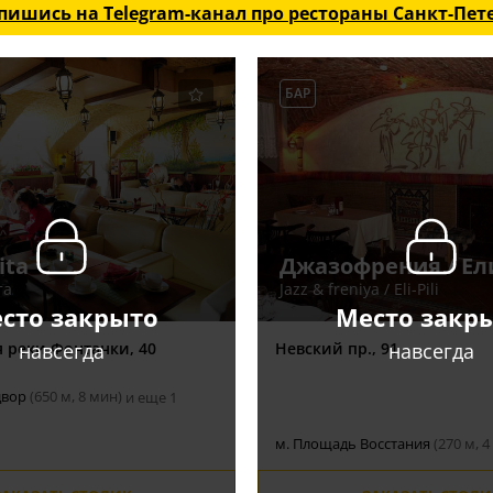
пишись на Telegram-канал
про рестораны Санкт-Пет
БАР
ita
Джазофрения / Ел
та
Jazz & freniya / Eli-Pili
сто закрыто
Место закр
навсегда
навсегда
 реки Фонтанки, 40
Невский пр., 91
двор
(650 м, 8 мин)
и еще 1
м. Площадь Восстания
(270 м, 4