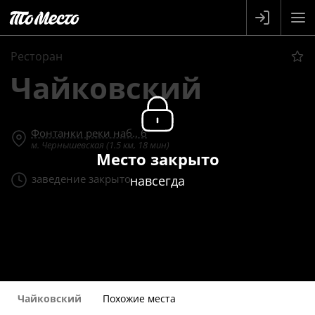
Ресторан
Чайковский
Фонтанки реки наб., 6
м. Чернышевская (1.5 км, 18 мин)
Место закрыто
заведение закрыто
навсегда
Чайковский
Похожие места