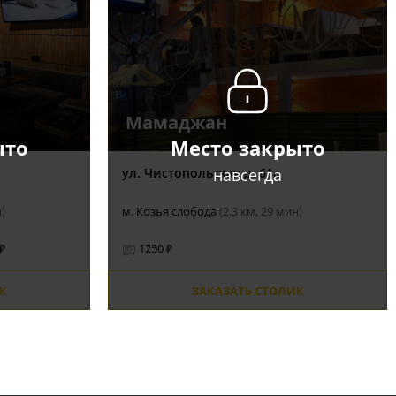
Мамаджан
ыто
Место закрыто
навсегда
ул. Чистопольская д. 61а
н)
м. Козья слобода
(2.3 км, 29 мин)
 ₽
1250 ₽
К
ЗАКАЗАТЬ СТОЛИК