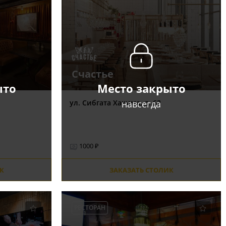
Счастье
ыто
Место закрыто
навсегда
ул. Сибгата Хакима, д. 62
1000 ₽
К
ЗАКАЗАТЬ СТОЛИК
РЕСТОРАН