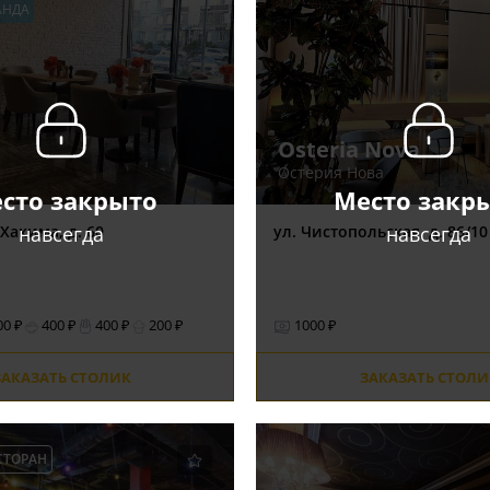
АНДА
Osteria Nova
Остерия Нова
сто закрыто
Место закр
навсегда
навсегда
 Хакима, д. 60
ул. Чистопольская, д. 86/10
00 ₽
400 ₽
400 ₽
200 ₽
1000 ₽
ЗАКАЗАТЬ СТОЛИК
ЗАКАЗАТЬ СТОЛИ
СТОРАН