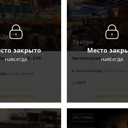
ьдъ
Театро
сто закрыто
Место закр
навсегда
навсегда
Амирхана, д.1б, (ГРК
Чистопольская ул., 9А
м. Козья слобода
(730 м, 9 мин)
бода
(2.4 км, 30 мин)
800 ₽
ЗАКАЗАТЬ СТОЛИК
ЗАКАЗАТЬ СТОЛИ
РЕСТОРАН