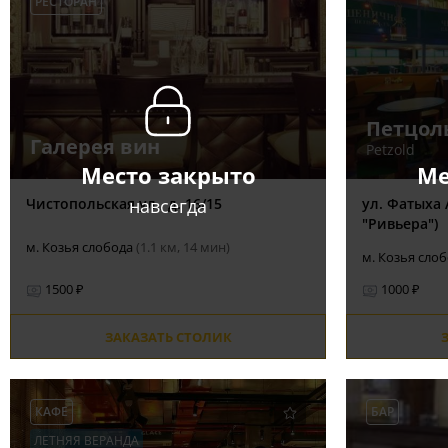
РЕСТОРАН
Петцол
Галерея вин
Petzold
Место закрыто
Ме
навсегда
Чистопольская ул., д. 16/15
ул. Фатыха 
"Ривьера")
м. Козья слобода
(1.1 км, 14 мин)
м. Козья сло
1500 ₽
1000 ₽
ЗАКАЗАТЬ СТОЛИК
КАФЕ
БАР
ЛЕТНЯЯ ВЕРАНДА