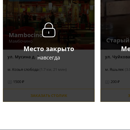
Mambocino
Старый
Мамбочино
Место закрыто
Ме
навсегда
ул. Мусина д. 1
ул. Чуйкова,
м. Козья слобода
(1.7 км, 21 мин)
м. Яшьлек
(3.
1500 ₽
200 ₽
ЗАКАЗАТЬ СТОЛИК