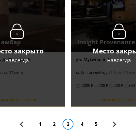
 амбар
Insight Provenance
сто закрыто
Место закр
навсегда
навсегда
 д. 23, корп. В
ул. Мусина, д. 1
0 км, 37 мин)
м. Козья слобода
(1.6 км, 19 ми
2000 ₽
700 ₽
500 ₽
300
ЗАКАЗАТЬ СТОЛИК
ЗАКАЗАТЬ СТОЛИ
1
2
3
4
5