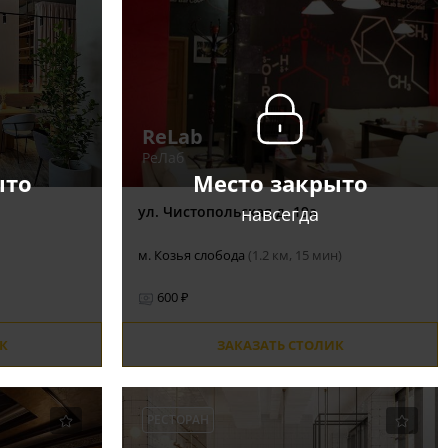
ReLab
РеЛаб
ыто
Место закрыто
навсегда
ул. Чистопольская д. 19а
м. Козья слобода
(1.2 км, 15 мин)
600 ₽
К
ЗАКАЗАТЬ СТОЛИК
РЕСТОРАН