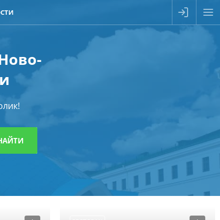
СТИ
 Ново-
ни
олик!