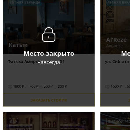
ЛЕТНЯЯ ВЕРАНДА
ЛЕТНЯЯ ВЕР
Al’Reze
Катык
Альрезе
Место закрыто
Ме
навсегда
Фатыха Амирхана пр., д. 31
ул. Сибгата
1900 ₽
700 ₽
500 ₽
300 ₽
1600 ₽
6
ЗАКАЗАТЬ СТОЛИК
БАР
ПИВНОЙ РЕ