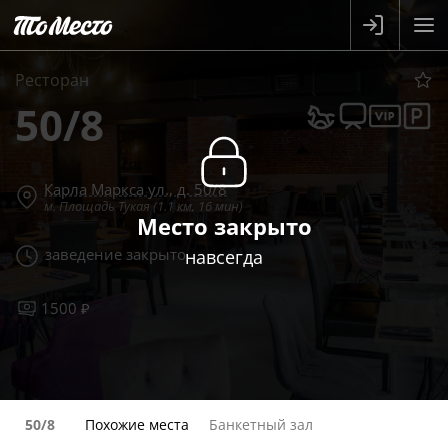
Ресторан
50/8
Карла Маркса ул., д. 50/8
м. Площадь Тукая (1.1 км, 16 мин)
Место закрыто
заведение закрыто
навсегда
1500 ₽
50/8
Похожие места
Банкетный зал