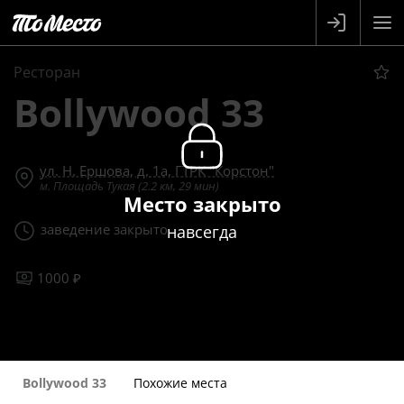
Ресторан
Bollywood 33
ул. Н. Ершова, д. 1а, ГТРК "Корстон"
м. Площадь Тукая (2.2 км, 29 мин)
Место закрыто
заведение закрыто
навсегда
1000 ₽
Bollywood 33
Похожие места