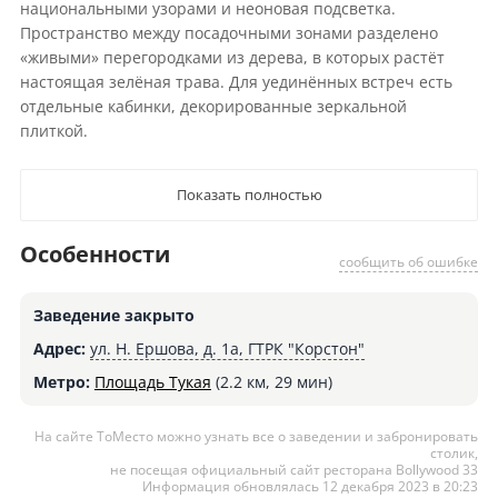
национальными узорами и неоновая подсветка.
Пространство между посадочными зонами разделено
«живыми» перегородками из дерева, в которых растёт
настоящая зелёная трава. Для уединённых встреч есть
отдельные кабинки, декорированные зеркальной
плиткой.
Показать полностью
Особенности
сообщить об ошибке
Заведение закрыто
Адрес:
ул. Н. Ершова, д. 1а, ГТРК "Корстон"
Метро:
Площадь Тукая
(2.2 км, 29 мин)
На сайте ТоМесто можно узнать все о заведении и забронировать
столик,
не посещая официальный сайт ресторана Bollywood 33
Информация обновлялась 12 декабря 2023 в 20:23