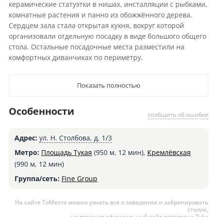
керамические статуэтки в нишах, инсталляции с рыбками,
комнатные растения и панно из обожжённого дерева.
Сердцем зала стала открытая кухня, вокруг которой
организовали отдельную посадку в виде большого общего
стола. Остальные посадочные места разместили на
комфортных диванчиках по периметру.
Показать полностью
Особенности
сообщить об ошибке
Адрес:
ул. Н. Столбова, д. 1/3
Метро:
Площадь Тукая
(950 м, 12 мин),
Кремлёвская
(990 м, 12 мин)
Группа/сеть:
Fine Group
На сайте ТоМесто можно узнать все о заведении и забронировать
столик,
не посещая официальный сайт ресторана Zuka