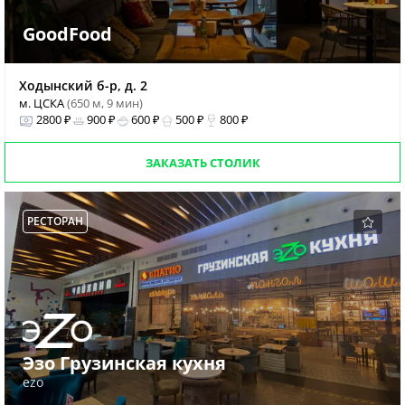
GoodFood
Ходынский б-р, д. 2
м. ЦСКА
(650 м, 9 мин)
2800 ₽
900 ₽
600 ₽
500 ₽
800 ₽
ЗАКАЗАТЬ СТОЛИК
РЕСТОРАН
Эзо Грузинская кухня
ezo