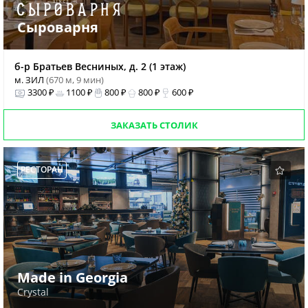
Сыроварня
б-р Братьев Весниных, д. 2 (1 этаж)
м. ЗИЛ
(670 м, 9 мин)
3300 ₽
1100 ₽
800 ₽
800 ₽
600 ₽
ЗАКАЗАТЬ СТОЛИК
РЕСТОРАН
Made in Georgia
Crystal