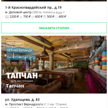
1-й Красногвардейский пр., д.19
м. Деловой центр
(300 м, 4 мин)
и еще 1
2200 ₽
700 ₽
600 ₽
500 ₽
400 ₽
ЗАКАЗАТЬ СТОЛИК
РЕСТОРАН
ЛЕТНЯЯ ВЕРАНДА
ПАНОРАМНЫЙ ВИД
Тапчан
ул. Удальцова, д. 83
м. Проспект Вернадского
(1.1 км, 15 мин)