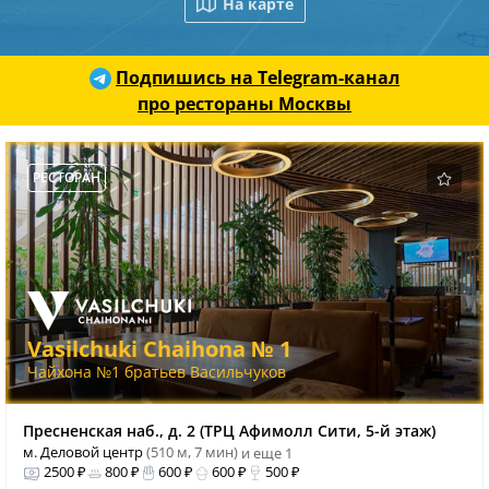
На карте
Подпишись на Telegram-канал
про рестораны Москвы
РЕСТОРАН
Vasilchuki Chaihona № 1
Чайхона №1 братьев Васильчуков
Пресненская наб., д. 2 (ТРЦ Афимолл Сити, 5-й этаж)
м. Деловой центр
(510 м, 7 мин)
и еще 1
2500 ₽
800 ₽
600 ₽
600 ₽
500 ₽