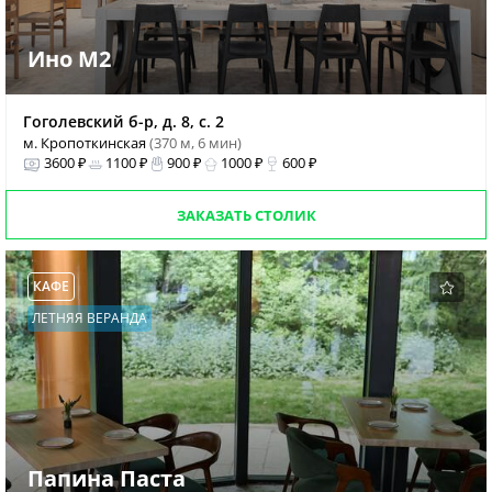
Ино М2
Гоголевский б-р, д. 8, с. 2
м. Кропоткинская
(370 м, 6 мин)
3600 ₽
1100 ₽
900 ₽
1000 ₽
600 ₽
ЗАКАЗАТЬ СТОЛИК
КАФЕ
ЛЕТНЯЯ ВЕРАНДА
Папина Паста