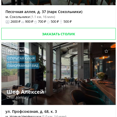
Песочная аллея, д. 37 (парк Сокольники)
м. Сокольники
(1.1 км, 16 мин)
2600 ₽
900 ₽
700 ₽
500 ₽
500 ₽
ЗАКАЗАТЬ СТОЛИК
РЕСТОРАН
ОТКРЫТАЯ КУХНЯ
ПАНОРАМНЫЙ ВИД
Шеф Алексей
Chef Aleksey
ул. Профсоюзная, д. 68, к. 3
м. Новые Черёмушки
(1.0 км, 14 мин)