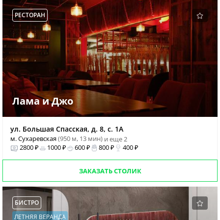
РЕСТОРАН
Лама и Джо
ул. Большая Спасская, д. 8, с. 1А
м. Сухаревская
(950 м, 13 мин)
и еще 2
2800 ₽
1000 ₽
600 ₽
800 ₽
400 ₽
ЗАКАЗАТЬ СТОЛИК
БИСТРО
ЛЕТНЯЯ ВЕРАНДА