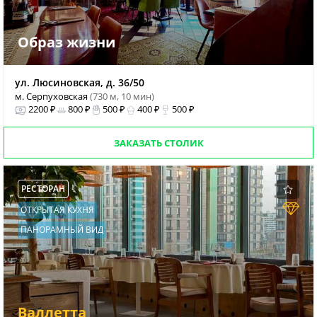
Образ жизни
ул. Люсиновская, д. 36/50
м. Серпуховская
(730 м, 10 мин)
2200 ₽
800 ₽
500 ₽
400 ₽
500 ₽
ЗАКАЗАТЬ СТОЛИК
РЕСТОРАН
ОТКРЫТАЯ КУХНЯ
ПАНОРАМНЫЙ ВИД
Валлетта