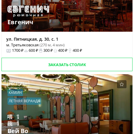
Евгенич
ул. Пятницкая, д. 30, с. 1
м. Третьяковская
(270 м, 4 мин)
1700 ₽
600 ₽
300 ₽
400 ₽
400 ₽
ЗАКАЗАТЬ СТОЛИК
РЕСТОРАН
КАМИН
ЛЕТНЯЯ ВЕРАНДА
Вей Во