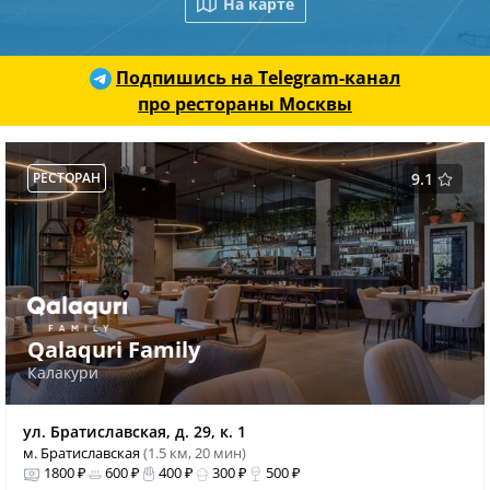
На карте
Подпишись на Telegram-канал
про рестораны Москвы
РЕСТОРАН
9.1
Qalaquri Family
Калакури
ул. Братиславская, д. 29, к. 1
м. Братиславская
(1.5 км, 20 мин)
1800 ₽
600 ₽
400 ₽
300 ₽
500 ₽