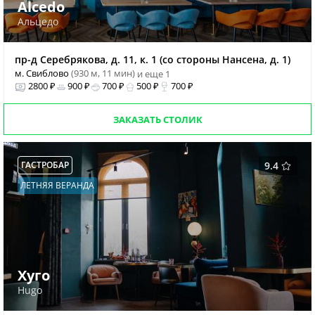
Alcedo
Альцедо
пр-д Серебрякова, д. 11, к. 1 (со стороны Нансена, д. 1)
м. Свиблово
(930 м, 11 мин)
и еще 1
2800 ₽
900 ₽
700 ₽
500 ₽
700 ₽
ЗАКАЗАТЬ СТОЛИК
ГАСТРОБАР
9.4
ЛЕТНЯЯ ВЕРАНДА
Хуго
Hugo