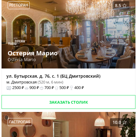
РЕСТОРАН
8.5
Остерия Марио
Osteria Mario
ул. Бутырская, д. 76, с. 1 (БЦ Дмитровский)
м. Дмитровская
(520 м, 6 мин)
2500 ₽
900 ₽
700 ₽
500 ₽
400 ₽
ЗАКАЗАТЬ СТОЛИК
ГАСТРОПАБ
10.0