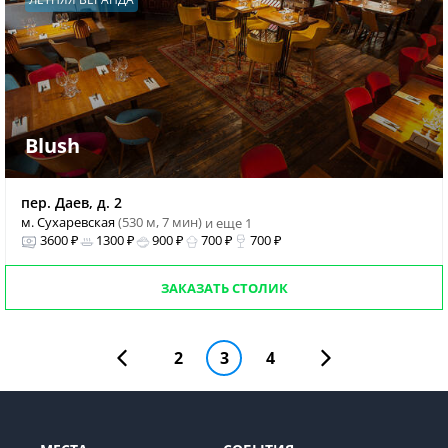
Blush
пер. Даев, д. 2
м. Сухаревская
(530 м, 7 мин)
и еще 1
3600 ₽
1300 ₽
900 ₽
700 ₽
700 ₽
ЗАКАЗАТЬ СТОЛИК
2
3
4