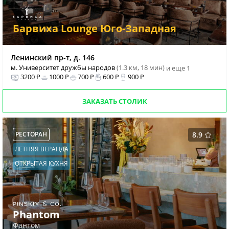
Барвиха Lounge Юго-Западная
Ленинский пр-т, д. 146
м. Университет дружбы народов
(1.3 км, 18 мин)
и еще 1
3200 ₽
1000 ₽
700 ₽
600 ₽
900 ₽
ЗАКАЗАТЬ СТОЛИК
РЕСТОРАН
8.9
ЛЕТНЯЯ ВЕРАНДА
ОТКРЫТАЯ КУХНЯ
Phantom
Фантом