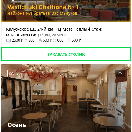
Vasilchuki Chaihona № 1
Чайхона №1 братьев Васильчуков
Калужское ш., 21-й км (ТЦ Мега Теплый Стан)
м. Корниловская
(1.9 км, 28 мин)
2500 ₽
800 ₽
600 ₽
600 ₽
500 ₽
ЗАКАЗАТЬ СТОЛИК
КАФЕ
Осень