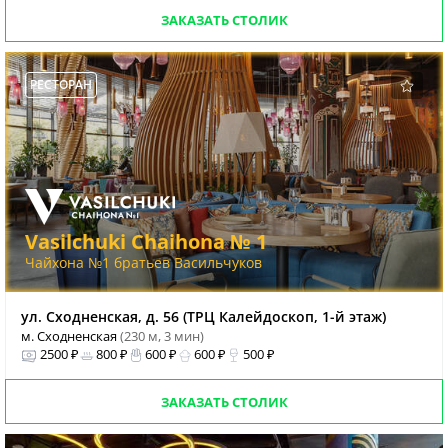
ЗАКАЗАТЬ СТОЛИК
РЕСТОРАН
Vasilchuki Chaihona № 1
Чайхона №1 братьев Васильчуков
ул. Сходненская, д. 56 (ТРЦ Калейдоскоп, 1-й этаж)
м. Сходненская
(230 м, 3 мин)
2500 ₽
800 ₽
600 ₽
600 ₽
500 ₽
ЗАКАЗАТЬ СТОЛИК