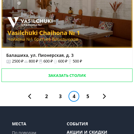
Vasilchuki Chaihona № 1
Чайхона №1 братьев Васильчуков
Балашиха, ул. Пионерская, д. 3
2500 ₽
800 ₽
600 ₽
600 ₽
500 ₽
ЗАКАЗАТЬ СТОЛИК
2
3
4
5
МЕСТА
СОБЫТИЯ
АКЦИИ И СКИДКИ
По поводам