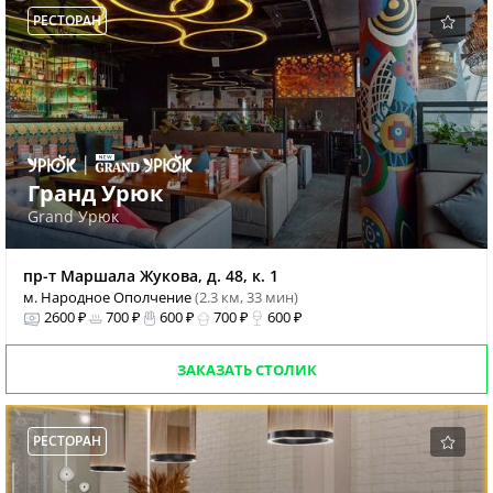
РЕСТОРАН
Гранд Урюк
Grand Урюк
пр-т Маршала Жукова, д. 48, к. 1
м. Народное Ополчение
(2.3 км, 33 мин)
2600 ₽
700 ₽
600 ₽
700 ₽
600 ₽
ЗАКАЗАТЬ СТОЛИК
РЕСТОРАН