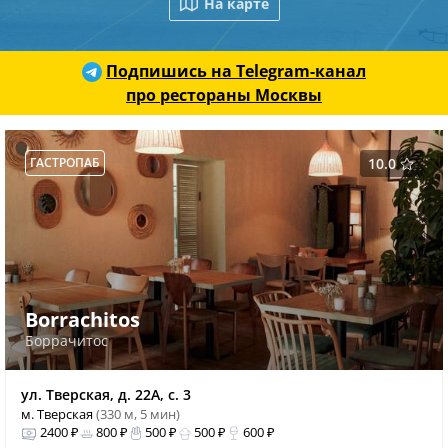
На карте
Подпишись на Telegram-канал
про рестораны Москвы
ГАСТРОПАБ
10.0
Borrachitos
Боррачитос
ул. Тверская, д. 22А, с. 3
м. Тверская
(330 м, 5 мин)
2400 ₽
800 ₽
500 ₽
500 ₽
600 ₽