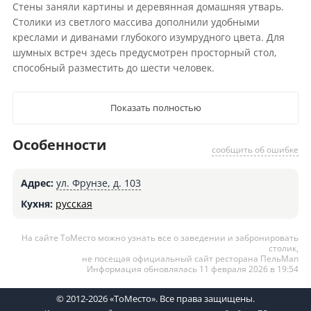
Стены заняли картины и деревянная домашняя утварь.
Столики из светлого массива дополнили удобными
креслами и диванами глубокого изумрудного цвета. Для
шумных встреч здесь предусмотрен просторный стол,
способный разместить до шести человек.
Показать полностью
Особенности
сообщить об ошибке
Адрес:
ул. Фрунзе, д. 103
Кухня:
русская
На сайте ТоМесто можно узнать все о заведении и забронировать
столик,
не посещая официальный сайт ресторана ПельMan
Информация обновлялась 11 февраля 2026 в 19:54
© 2012-2026 «ТоМесто». Все права защищены.