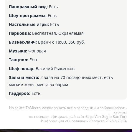
Панорамный вид:
Есть
Шоу-программы:
Есть
Настольные игры:
Есть
Парковка:
Бесплатная, Охраняемая
Бизнес-ланч:
Бранч с 18:00, 350 руб.
Музыка:
Фоновая
Танцпол:
Есть
Шеф-повар:
Василий Рыженков
Залы и места:
2 зала на 70 посадочных мест, есть
мягкие зоны, места за баром
Гардероб:
Есть
На сайте ТоМесто можно узнать все о заведении и забронировать
столик,
не посещая официальный сайт бара Van Gogh (Ван Гог)
Информация обновлялась 7 августа 2026 в 20:04