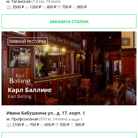
м. Таганская
(1.0 км, 14 мин)
3500 ₽
1200 ₽
800 ₽
700 ₽
800 ₽
ЗАКАЗАТЬ СТОЛИК
ПИВНОЙ РЕСТОРАН
Карл Баллинг
Karl Balling
Ивана Бабушкина ул., д. 17, корп. 1
м. Профсоюзная
(970 м, 14 мин)
и еще 1
2100 ₽
700 ₽
600 ₽
500 ₽
300 ₽