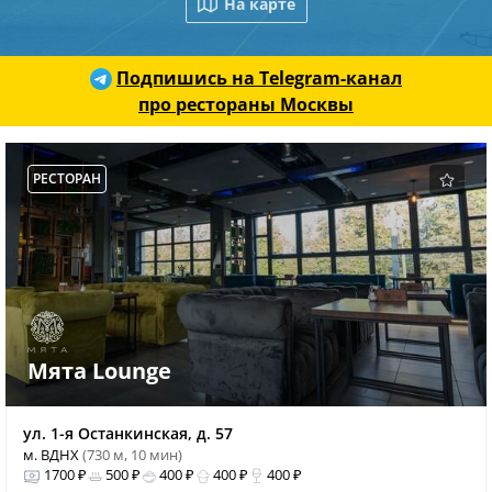
На карте
Подпишись на Telegram-канал
про рестораны Москвы
РЕСТОРАН
Мята Lounge
ул. 1-я Останкинская, д. 57
м. ВДНХ
(730 м, 10 мин)
1700 ₽
500 ₽
400 ₽
400 ₽
400 ₽