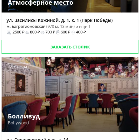
Атмосферное место
ул. Василисы Кожиной, д. 1, к. 1 (Парк Победы)
м. Багратионовская
(970 м, 13 мин)
и еще 1
2500 ₽
800 ₽
700 ₽
600 ₽
400 ₽
ЗАКАЗАТЬ СТОЛИК
РЕСТОРАН
Болливуд
Bollywood
ул. Серпуховский вал, д. 14