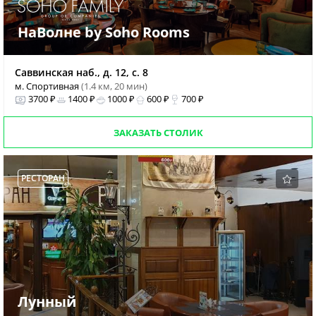
НаВолне by Soho Rooms
Саввинская наб., д. 12, с. 8
м. Спортивная
(1.4 км, 20 мин)
3700 ₽
1400 ₽
1000 ₽
600 ₽
700 ₽
ЗАКАЗАТЬ СТОЛИК
РЕСТОРАН
Лунный