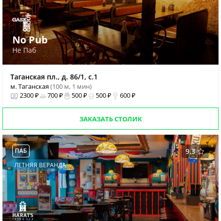
No Pub
Не Паб
Таганская пл., д. 86/1, с.1
м. Таганская
(100 м, 1 мин)
2300 ₽
700 ₽
500 ₽
500 ₽
600 ₽
ЗАКАЗАТЬ СТОЛИК
ПАБ
9.3
ЛЕТНЯЯ ВЕРАНДА