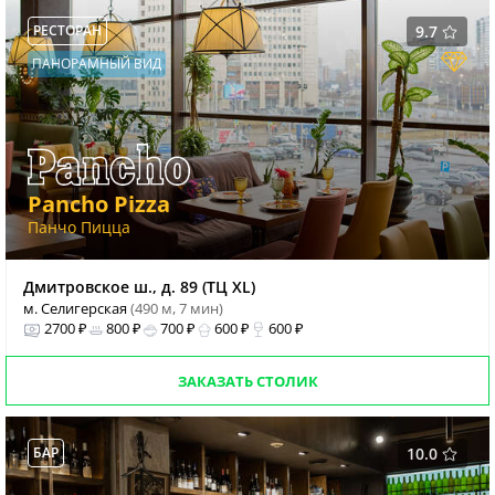
РЕСТОРАН
9.7
ПАНОРАМНЫЙ ВИД
Pancho Pizza
Панчо Пицца
Дмитровское ш., д. 89 (ТЦ XL)
м. Селигерская
(490 м, 7 мин)
2700 ₽
800 ₽
700 ₽
600 ₽
600 ₽
ЗАКАЗАТЬ СТОЛИК
БАР
10.0