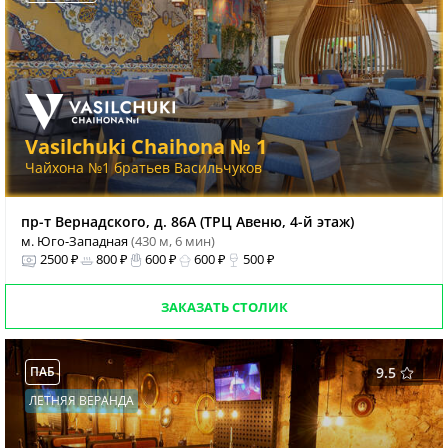
Vasilchuki Chaihona № 1
Чайхона №1 братьев Васильчуков
пр-т Вернадского, д. 86А (ТРЦ Авеню, 4-й этаж)
м. Юго-Западная
(430 м, 6 мин)
2500 ₽
800 ₽
600 ₽
600 ₽
500 ₽
ЗАКАЗАТЬ СТОЛИК
ПАБ
9.5
ЛЕТНЯЯ ВЕРАНДА