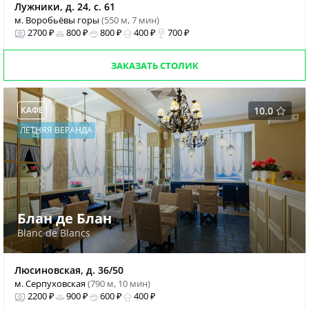
Лужники, д. 24, c. 61
м. Воробьёвы горы
(550 м, 7 мин)
2700 ₽
800 ₽
800 ₽
400 ₽
700 ₽
ЗАКАЗАТЬ СТОЛИК
КАФЕ
10.0
ЛЕТНЯЯ ВЕРАНДА
Блан де Блан
Blanc de Blancs
Люсиновская, д. 36/50
м. Серпуховская
(790 м, 10 мин)
2200 ₽
900 ₽
600 ₽
400 ₽