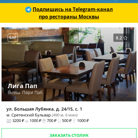
Подпишись на Telegram-канал
про рестораны Москвы
БАР
8.2
Лига Пап
бывш. Пари Паб
ул. Большая Лубянка, д. 24/15, с. 1
м. Сретенский бульвар
(490 м, 6 мин)
3200 ₽
1000 ₽
700 ₽
500 ₽
1000 ₽
ЗАКАЗАТЬ СТОЛИК