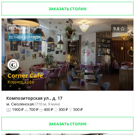
ЗАКАЗАТЬ СТОЛИК
РЕСТОРАН
9.8
ЛЕТНЯЯ ВЕРАНДА
Corner Cafe
Корнер кафе
Композиторская ул., д. 17
м. Смоленская
(710 м, 9 мин)
1900 ₽
700 ₽
400 ₽
300 ₽
500 ₽
ЗАКАЗАТЬ СТОЛИК