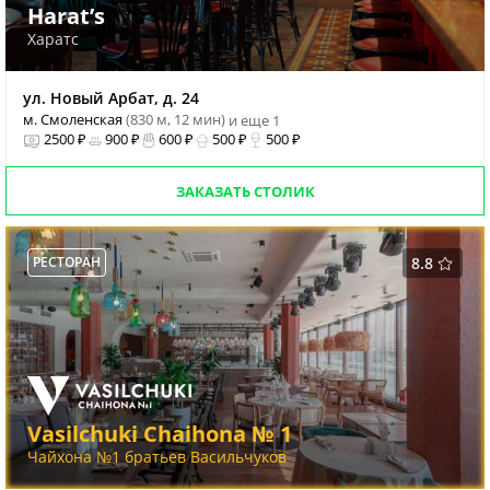
Harat’s
Харатс
ул. Новый Арбат, д. 24
м. Смоленская
(830 м, 12 мин)
и еще 1
2500 ₽
900 ₽
600 ₽
500 ₽
500 ₽
ЗАКАЗАТЬ СТОЛИК
РЕСТОРАН
8.8
Vasilchuki Chaihona № 1
Чайхона №1 братьев Васильчуков