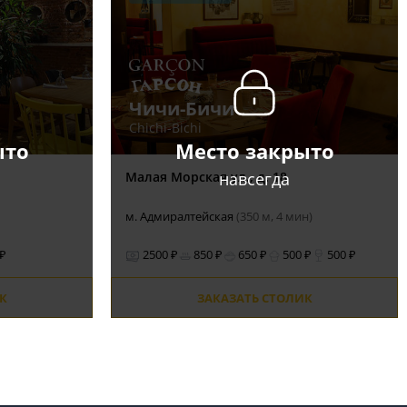
Чичи-Бичи
Сhichi-Bichi
ыто
Место закрыто
навсегда
Малая Морская ул., д. 18
м. Адмиралтейская
(350 м, 4 мин)
 ₽
2500 ₽
850 ₽
650 ₽
500 ₽
500 ₽
К
ЗАКАЗАТЬ СТОЛИК