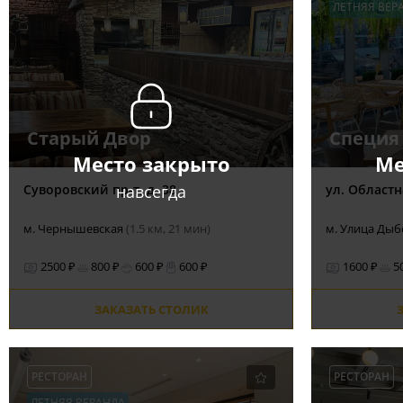
ЛЕТНЯЯ ВЕР
Старый Двор
Специя
Место закрыто
Ме
навсегда
Суворовский пр-т, д. 38
ул. Областна
м. Чернышевская
(1.5 км, 21 мин)
м. Улица Ды
2500 ₽
800 ₽
600 ₽
600 ₽
1600 ₽
5
ЗАКАЗАТЬ СТОЛИК
РЕСТОРАН
РЕСТОРАН
ЛЕТНЯЯ ВЕРАНДА