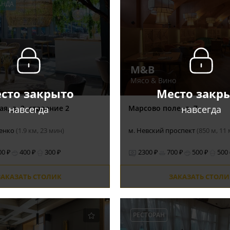
АНДА
М&B
Мясо & Вино
сто закрыто
Место закр
навсегда
навсегда
я, д. 2, строение 2
Марсово поле, д. 7
бенко
(1.9 км, 23 мин)
м. Невский проспект
(850 м, 11
00 ₽
400 ₽
300 ₽
2300 ₽
700 ₽
500 ₽
500
ЗАКАЗАТЬ СТОЛИК
ЗАКАЗАТЬ СТОЛИ
РЕСТОРАН