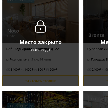
Noto
Bronte
Ното
Место закрыто
Ме
навсегда
наб. Адмирала Лазарева, д. 22
Суворовский
м. Чкаловская
(1.1 км, 14 мин)
м. Площадь 
3400 ₽
1400 ₽
800 ₽
600 ₽
2400 ₽
9
ЗАКАЗАТЬ СТОЛИК
РЕСТОРАН
РЕСТОРАН
ЛЕТНЯЯ ВЕРАНДА