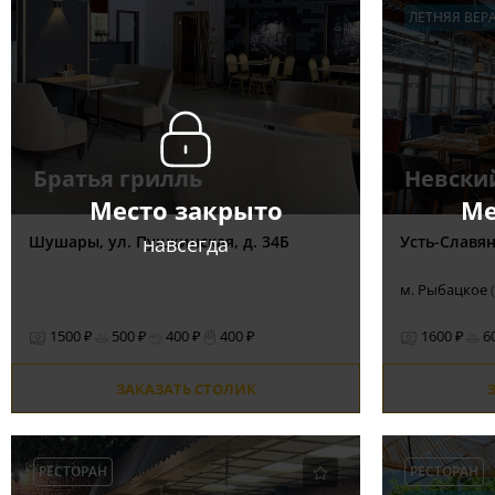
ЛЕТНЯЯ ВЕР
Братья грилль
Невски
Место закрыто
Ме
навсегда
Шушары, ул. Пушкинская, д. 34Б
Усть-Славян
м. Рыбацкое
1500 ₽
500 ₽
400 ₽
400 ₽
1600 ₽
6
ЗАКАЗАТЬ СТОЛИК
РЕСТОРАН
РЕСТОРАН