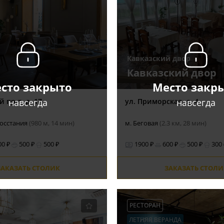
Кавказский двор
Кавказский двор
сто закрыто
Место закр
навсегда
навсегда
 пр-т, д. 17
ул. Приморская, д. 4
Восстания
(980 м, 14 мин)
м. Беговая
(2.3 км, 28 мин)
00 ₽
500 ₽
500 ₽
1900 ₽
600 ₽
500 ₽
300
ЗАКАЗАТЬ СТОЛИК
ЗАКАЗАТЬ СТОЛИ
РЕСТОРАН
ЛЕТНЯЯ ВЕРАНДА