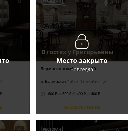
РЕСТОРАН
В гостях у Григорьевны
ыто
Место закрыто
навсегда
Лермонтовский пр-т, д. 30
н)
м. Балтийская
(1.3 км, 18 мин)
и еще 1
 ₽
1800 ₽
600 ₽
400 ₽
400 ₽
К
ЗАКАЗАТЬ СТОЛИК
РЕСТОРАН