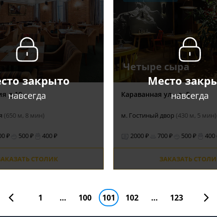
Четыре сыра
сто закрыто
Место закр
навсегда
навсегда
ия д.19
Караванная ул., д. 5
ая
(650 м, 8 мин)
м. Гостиный двор
(430 м, 5 мин)
00 ₽
500 ₽
400 ₽
2000 ₽
700 ₽
500 ₽
400
ЗАКАЗАТЬ СТОЛИК
ЗАКАЗАТЬ СТОЛИ
1
…
100
101
102
…
123