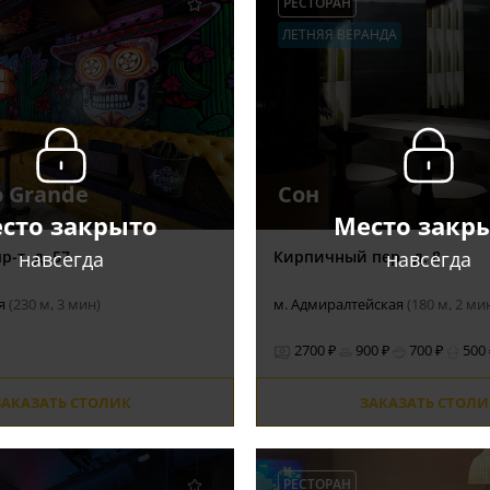
РЕСТОРАН
ЛЕТНЯЯ ВЕРАНДА
o Grande
Сон
сто закрыто
Место закр
навсегда
навсегда
-т, д. 57
Кирпичный пер., д. 8
ая
(230 м, 3 мин)
м. Адмиралтейская
(180 м, 2 ми
2700 ₽
900 ₽
700 ₽
500
ЗАКАЗАТЬ СТОЛИК
ЗАКАЗАТЬ СТОЛИ
РЕСТОРАН