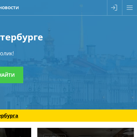
НОВОСТИ
етербурге
олик!
ербурга