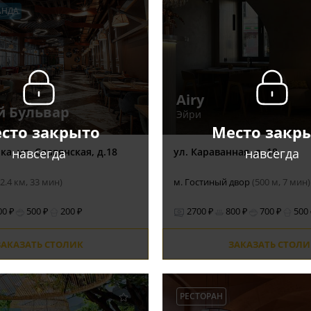
АНДА
Airy
й Бульвар
Эйри
сто закрыто
Место закр
навсегда
навсегда
ка, ул. Славянская, д.18
ул. Караванная, д. 18
(2.4 км, 33 мин)
м. Гостиный двор
(500 м, 7 мин)
00 ₽
500 ₽
200 ₽
2700 ₽
800 ₽
700 ₽
500
ЗАКАЗАТЬ СТОЛИК
ЗАКАЗАТЬ СТОЛИ
РЕСТОРАН