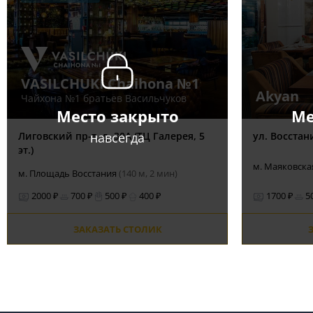
VASILCHUKÍ Chaihona №1
Akyan
Чайхона №1 братьев Васильчуков
Место закрыто
Ме
навсегда
Лиговский пр-т, д. 30А (ТЦ Галерея, 5
ул. Восстан
эт.)
м. Маяковск
м. Площадь Восстания
(140 м, 2 мин)
2000 ₽
700 ₽
500 ₽
400 ₽
1700 ₽
5
ЗАКАЗАТЬ СТОЛИК