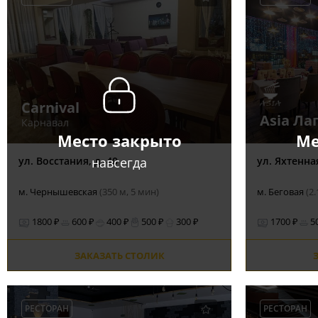
Carnival
Asia Л
Карнавал
Место закрыто
Ме
навсегда
ул. Восстания, д. 40
ул. Яхтенная,
м. Чернышевская
(350 м, 5 мин)
м. Беговая
(2
1800 ₽
600 ₽
400 ₽
500 ₽
300 ₽
1700 ₽
5
ЗАКАЗАТЬ СТОЛИК
РЕСТОРАН
РЕСТОРАН