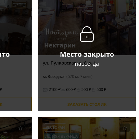
Нектарин
ыто
Место закрыто
навсегда
ул. Пулковская, д. 8, к.1
м. Звёздная
(570 м, 7 мин)
 ₽
2100 ₽
600 ₽
500 ₽
500 ₽
К
ЗАКАЗАТЬ СТОЛИК
РЕСТОРАН
ЛЕТНЯЯ ВЕРАНДА