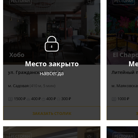
РЕСТОРАН
РЕСТОРАН
Хобо
El Chap
Место закрыто
Ме
навсегда
ул. Гражданская, д. 13-15
Литейный пр
м. Садовая
(410 м, 5 мин)
м. Маяковск
1500 ₽
400 ₽
400 ₽
300 ₽
1000 ₽
ЗАКАЗАТЬ СТОЛИК
РЕСТОРАН
РЕСТОРАН