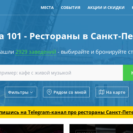
МЕСТА
СОБЫТИЯ
АКЦИИ И СКИДКИ
 101 - Рестораны в Санкт-П
нашли
2929 заведений
- выбирайте и бронируйте ст
Фильтры
Рядом со мной
На карте
пишись на Telegram-канал
про рестораны Санкт-Пет