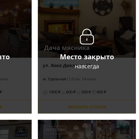
ЛЕТНЯЯ ВЕРАНДА
Дача мясника
ыто
Место закрыто
навсегда
ул. Жака Дюкло, д. 62
 мин)
м. Удельная
(1.8 км, 24 мин)
 ₽
1900 ₽
600 ₽
500 ₽
400 ₽
К
ЗАКАЗАТЬ СТОЛИК
РЕСТОРАН