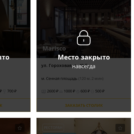
Marisco
ыто
Место закрыто
навсегда
ул. Гороховая, д. 49 Б
м. Сенная площадь
(120 м, 2 мин)
 ₽
700 ₽
2600 ₽
1000 ₽
600 ₽
500 ₽
К
ЗАКАЗАТЬ СТОЛИК
РЕСТОРАН