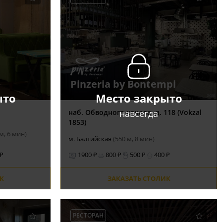
Pinzeria by Bontempi
ыто
Место закрыто
навсегда
наб. Обводного канала, д. 118 (Vokzal
1853)
м, 6 мин)
м. Балтийская
(550 м, 8 мин)
 ₽
1900 ₽
800 ₽
500 ₽
400 ₽
К
ЗАКАЗАТЬ СТОЛИК
РЕСТОРАН