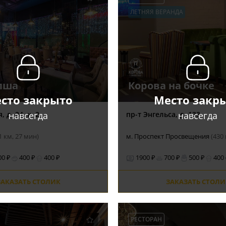
ЛЕТНЯЯ ВЕРАНДА
апша
Корова на бочке
сто закрыто
Место закр
навсегда
навсегда
 д. 24, к. 2
пр-т Энгельса, д. 133
.1 км, 27 мин)
м. Проспект Просвещения
(430 
00 ₽
400 ₽
400 ₽
1900 ₽
700 ₽
500 ₽
400
ЗАКАЗАТЬ СТОЛИК
ЗАКАЗАТЬ СТОЛИ
РЕСТОРАН