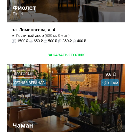
Фиолет
Fiolet
пл. Ломоносова, д. 4
м. Гостиный двор
(680 м, 8 мин)
1500 ₽
650 ₽
500 ₽
350 ₽
400 ₽
ЗАКАЗАТЬ СТОЛИК
РЕСТОРАН
9.6
ЛЕТНЯЯ ВЕРАНДА
3.2 км
Чаман