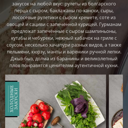
закусок на любой вкус: рулеты из болгарского
перца с сыром, баклажаны по-хански, сыры,
лососевые рулетики с сыром кремете, соте из
овощей и сациви с запечённой курицей. Гурманам
предложат запечённые с сыром шампиньоны,
кутабы и чебуреки, нежный кабачок на гриле с
соусом, несколько хачапури разных видов, а также
пельмени, кюрзу, манты и вареники ручной лепки.
Джыз-быз, долма из баранины и великолепный
плов понравятся ценителям аутентичной кухни.