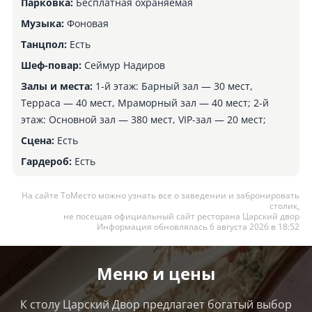
Парковка:
Бесплатная охраняемая
Музыка:
Фоновая
Танцпол:
Есть
Шеф-повар:
Сеймур Надиров
Залы и места:
1-й этаж: Барный зал — 30 мест,
Терраса — 40 мест, Мраморный зал — 40 мест; 2-й
этаж: Основной зал — 380 мест, VIP-зал — 20 мест;
Сцена:
Есть
Гардероб:
Есть
На сайте ТоМесто можно узнать все о заведении и забронировать
столик,
не посещая официальный сайт ресторана Царский двор
Информация обновлялась 6 августа 2026 в 18:52
Меню и цены
К столу Царский Двор предлагает богатый выбор