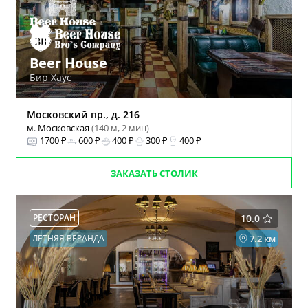
Beer House
Бир Хаус
Московский пр., д. 216
м. Московская
(140 м, 2 мин)
1700 ₽
600 ₽
400 ₽
300 ₽
400 ₽
ЗАКАЗАТЬ СТОЛИК
РЕСТОРАН
10.0
ЛЕТНЯЯ ВЕРАНДА
7.2 км