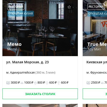
РЕСТОРАН
РЕСТОРАН
ОТКРЫТАЯ КУХНЯ
ОТКРЫТАЯ К
Мемо
True Me
Memo
Тру Мит
ул. Малая Морская, д. 23
Киевская ул.,
м. Адмиралтейская
(360 м, 5 мин)
м. Фрунзенск
3000 ₽
1000 ₽
800 ₽
600 ₽
600 ₽
2500 ₽
7
ЗАКАЗАТЬ СТОЛИК