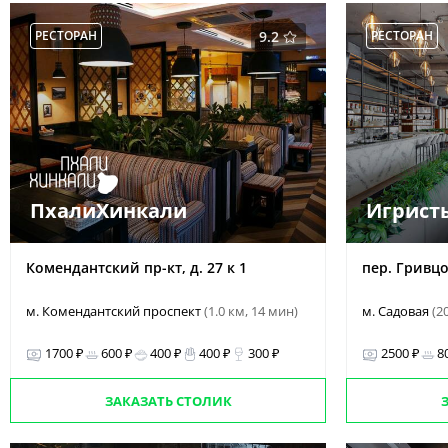
РЕСТОРАН
9.2
РЕСТОРАН
ПхалиХинкали
Игрист
Комендантский пр-кт, д. 27 к 1
пер. Гривцо
м. Комендантский проспект
(1.0 км, 14 мин)
м. Садовая
(2
1700 ₽
600 ₽
400 ₽
400 ₽
300 ₽
2500 ₽
8
ЗАКАЗАТЬ СТОЛИК