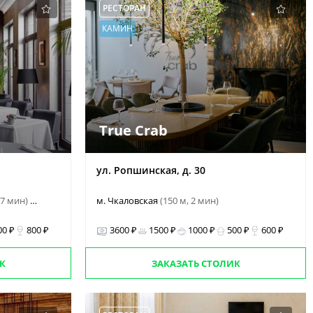
РЕСТОРАН
КАМИН
True Crab
ул. Ропшинская, д. 30
 17 мин)
м. Чкаловская
(150 м, 2 мин)
и еще 1
00 ₽
800 ₽
3600 ₽
1500 ₽
1000 ₽
500 ₽
600 ₽
К
ЗАКАЗАТЬ СТОЛИК