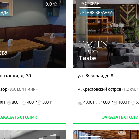
9.0
РЕСТОРАН
АНДА
ЛЕТНЯЯ ВЕРАНДА
tta
Taste
онтанки, д. 30
ул. Вязовая, д. 8
двор
(860 м, 11 мин)
м. Крестовский остров
(1.2 км,
00 ₽
800 ₽
400 ₽
500 ₽
4000 ₽
1600 ₽
1000 ₽
6
ЗАКАЗАТЬ СТОЛИК
ЗАКАЗАТЬ СТОЛИ