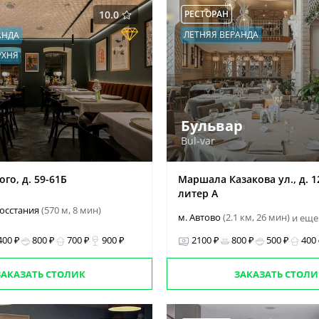
10.0
РЕСТОРАН
ЛЕТНЯЯ ВЕРАНДА
АНДА
УХНЯ
Бульвар
Bul-var
ого, д. 59-61Б
Маршала Казакова ул., д. 12,
литер А
Восстания
(570 м, 8 мин)
м. Автово
(2.1 км, 26 мин)
и еще
400 ₽
800 ₽
700 ₽
900 ₽
2100 ₽
800 ₽
500 ₽
400
ЗАКАЗАТЬ СТОЛИК
ЗАКАЗАТЬ СТОЛИ