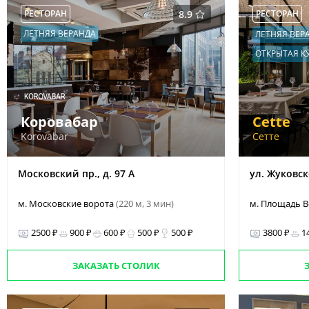
РЕСТОРАН
8.9
РЕСТОРАН
ЛЕТНЯЯ ВЕРАНДА
ЛЕТНЯЯ ВЕР
ОТКРЫТАЯ К
Коровабар
Cette
Korovabar
Сетте
Московский пр., д. 97 А
ул. Жуковск
м. Московские ворота
(220 м, 3 мин)
м. Площадь 
2500 ₽
900 ₽
600 ₽
500 ₽
500 ₽
3800 ₽
1
ЗАКАЗАТЬ СТОЛИК