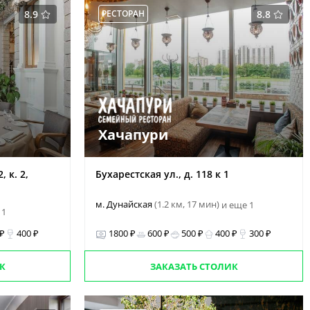
8.9
РЕСТОРАН
8.8
Хачапури
 к. 2,
Бухарестская ул., д. 118 к 1
м. Дунайская
(1.2 км, 17 мин)
и еще 1
 1
 ₽
400 ₽
1800 ₽
600 ₽
500 ₽
400 ₽
300 ₽
К
ЗАКАЗАТЬ СТОЛИК