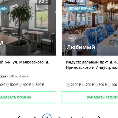
9.3
РЕСТОРАН
АНДА
ЛЕТНЯЯ ВЕРАНДА
д
Любимый
е
 р-н, ул. Маяковского, д.
Индустриальный пр-т, д. 40
Ириновского и Индустриал
ская
(310 м, 4 мин)
00 ₽
500 ₽
400 ₽
500 ₽
2100 ₽
700 ₽
500 ₽
400
ЗАКАЗАТЬ СТОЛИК
ЗАКАЗАТЬ СТОЛИ