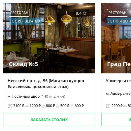
РЕСТОРАН
8.4
РЕСТОРАН
ЛЕТНЯЯ ВЕРАНДА
ЛЕТНЯЯ ВЕР
Склад №5
Град П
Невский пр-т, д. 56 (Магазин купцов
Университет
Елисеевых, цокольный этаж)
м. Адмиралт
м. Гостиный двор
(140 м, 2 мин)
3100 ₽
1200 ₽
800 ₽
500 ₽
600 ₽
2200 ₽
8
ЗАКАЗАТЬ СТОЛИК