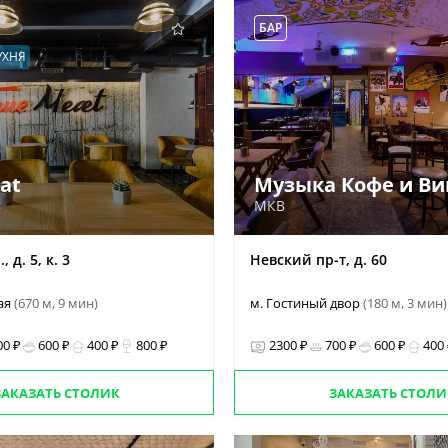
БАР
УХНЯ
at
Музыка Кофе и Ви
МКВ
 д. 5, к. 3
Невский пр-т, д. 60
ая
(670 м, 9 мин)
м. Гостиный двор
(180 м, 3 мин)
00 ₽
600 ₽
400 ₽
800 ₽
2300 ₽
700 ₽
600 ₽
400
ЗАКАЗАТЬ СТОЛИК
ЗАКАЗАТЬ СТОЛИ