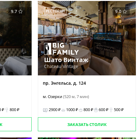
9.7
РЕСТОРАН
9.0
Шато Винтаж
Chateau Vintage
пр. Энгельса, д. 124
м. Озерки
(520 м, 7 мин)
0 ₽
800 ₽
2900 ₽
1000 ₽
800 ₽
600 ₽
500 ₽
К
ЗАКАЗАТЬ СТОЛИК