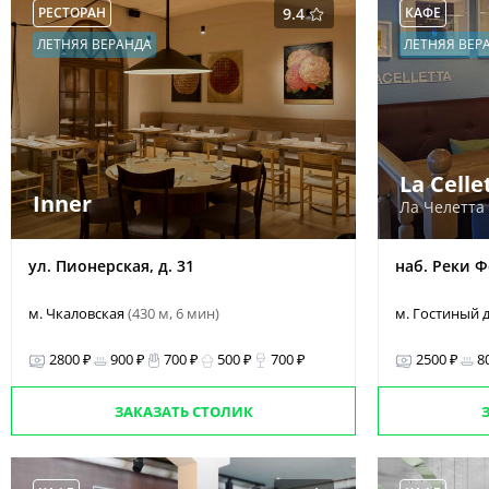
РЕСТОРАН
9.4
КАФЕ
ЛЕТНЯЯ ВЕРАНДА
ЛЕТНЯЯ ВЕР
La Celle
Inner
Ла Челетта
ул. Пионерская, д. 31
наб. Реки Ф
м. Чкаловская
(430 м, 6 мин)
м. Гостиный 
2800 ₽
900 ₽
700 ₽
500 ₽
700 ₽
2500 ₽
8
ЗАКАЗАТЬ СТОЛИК