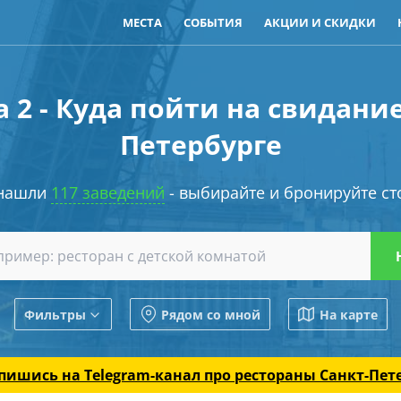
МЕСТА
СОБЫТИЯ
АКЦИИ И СКИДКИ
 2 - Куда пойти на свидание
Петербурге
нашли
117 заведений
- выбирайте и бронируйте ст
Фильтры
Рядом со мной
На карте
пишись на Telegram-канал
про рестораны Санкт-Пет