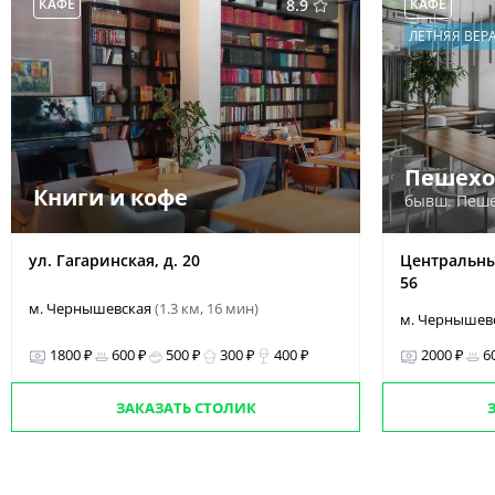
КАФЕ
8.9
КАФЕ
ЛЕТНЯЯ ВЕР
Пешехо
Книги и кофе
бывш. Пеш
ул. Гагаринская, д. 20
Центральный
56
м. Чернышевская
(1.3 км, 16 мин)
м. Чернышев
1800 ₽
600 ₽
500 ₽
300 ₽
400 ₽
2000 ₽
6
ЗАКАЗАТЬ СТОЛИК