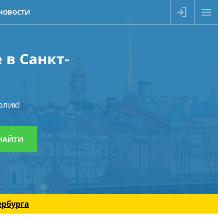
НОВОСТИ
 в Санкт-
олик!
ербурга