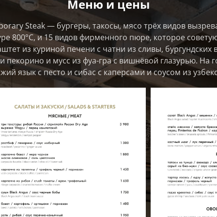
Меню и цены
orary Steak — бургеры, такосы, мясо трёх видов вызре
ре 800°С, и 15 видов фирменного пюре, которое советую
аштет из куриной печени с чатни из сливы, бургундских 
 пекорино и мусс из фуа-гра с вишнёвой глазурью. На 
яжий язык с песто и сибас с каперсами и соусом из узбек