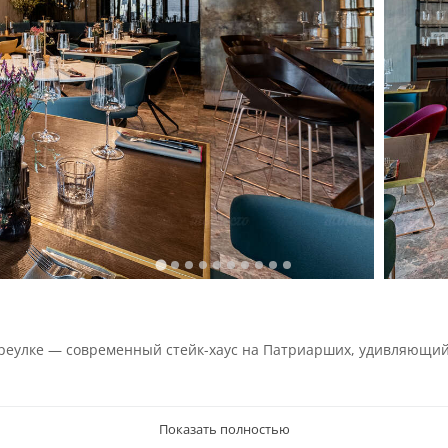
ереулке — современный стейк-хаус на Патриарших, удивляющи
Показать полностью