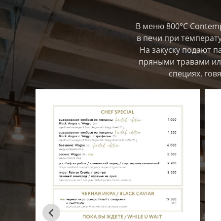
В меню 800°С Contemp
в печи при температу
На закуску подают п
пряными травами или
специях, гов