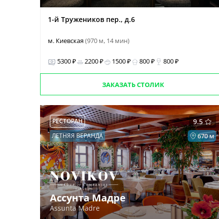
1-й Тружеников пер., д.6
м. Киевская
(970 м, 14 мин)
5300 ₽
2200 ₽
1500 ₽
800 ₽
800 ₽
ЗАКАЗАТЬ СТОЛИК
РЕСТОРАН
9.5
ЛЕТНЯЯ ВЕРАНДА
670 м
Ассунта Мадре
Assunta Madre