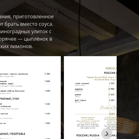
вания, приготовленное
т брать вместо соуса.
виноградных улиток с
горячее — цыплёнок в
ских лимонов.