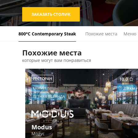
ЗАКАЗАТЬ СТОЛИК
800°С Contemporary Steak
Похожие места
Меню
Похожие места
которые могут вам понравиться
РЕСТОРАН
10.0
КАМИН
2.9 км
ЛЕТНЯЯ ВЕРАНДА
Modus
Модус