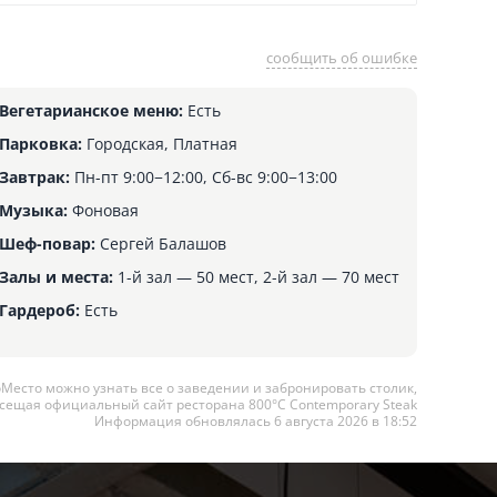
сообщить об ошибке
Вегетарианское меню:
Есть
Парковка:
Городская, Платная
Завтрак:
Пн-пт 9:00−12:00, Сб-вс 9:00−13:00
Музыка:
Фоновая
Шеф-повар:
Сергей Балашов
Залы и места:
1-й зал — 50 мест, 2-й зал — 70 мест
Гардероб:
Есть
оМесто можно узнать все о заведении и забронировать столик,
сещая официальный сайт ресторана 800°С Contemporary Steak
Информация обновлялась 6 августа 2026 в 18:52