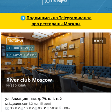
На карте
Подпишись на Telegram-канал
про рестораны Москвы
РЕСТОРАН
8.8
ЛЕТНЯЯ ВЕРАНДА
ПАНОРАМНЫЙ ВИД
River club Moscow
Ривер Клаб
ул. Авиационная, д. 79, к. 1, с. 2
м. Щукинская
(1.2 км, 15 мин)
3000 ₽
1000 ₽
900 ₽
500 ₽
600 ₽