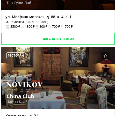
Тао Суши Лаб
ул. Мосфильмовская, д. 88, к. 4, с. 1
м. Раменки
(870 м, 11 мин)
3500 ₽
1300 ₽
800 ₽
700 ₽
700 ₽
ЗАКАЗАТЬ СТОЛИК
РЕСТОРАН
China Club
Чайна Клаб
Красина ул., д. 21