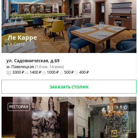
Ле Карре
Le Carre
ул. Садовническая, д.69
м. Павелецкая
(1.0 км, 14 мин)
3300 ₽
1400 ₽
1000 ₽
500 ₽
400 ₽
ЗАКАЗАТЬ СТОЛИК
РЕСТОРАН
9.1