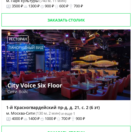
м. Парк культуры
(740 м, 11 мин)
3500 ₽
1300 ₽
900 ₽
600 ₽
700 ₽
ЗАКАЗАТЬ СТОЛИК
РЕСТОРАН
ПАНОРАМНЫЙ ВИД
City Voice Six Floor
Сити Войс
1-й Красногвардейский пр-д, д. 21, с. 2 (6 эт)
м. Москва-Сити
(130 м, 2 мин)
и еще 1
4000 ₽
1400 ₽
1000 ₽
700 ₽
900 ₽