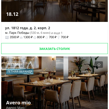
18.12
ул. 1812 года, д. 2, корп. 2
м. Парк Победы
(530 м, 6 мин)
и еще 1
3500 ₽
1300 ₽
800 ₽
700 ₽
700 ₽
ЗАКАЗАТЬ СТОЛИК
РЕСТОРАН
ЛЕТНЯЯ ВЕРАНДА
Avero mio
Аверо Мио