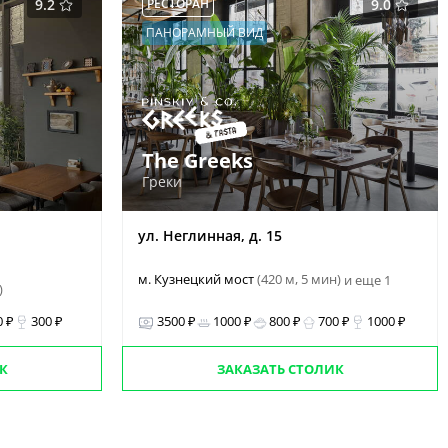
9.2
РЕСТОРАН
9.0
ПАНОРАМНЫЙ ВИД
The Greeks
Греки
ул. Неглинная, д. 15
м. Кузнецкий мост
(420 м, 5 мин)
и еще 1
)
0 ₽
300 ₽
3500 ₽
1000 ₽
800 ₽
700 ₽
1000 ₽
К
ЗАКАЗАТЬ СТОЛИК