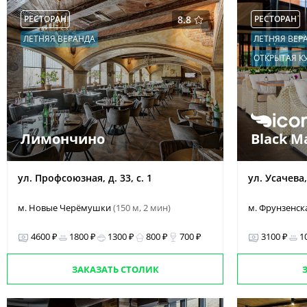
РЕСТОРАН
8.8
РЕСТОРАН
ЛЕТНЯЯ ВЕРАНДА
ЛЕТНЯЯ ВЕР
ОТКРЫТАЯ К
Лимончино
Black M
ул. Профсоюзная, д. 33, с. 1
ул. Усачева, 
м. Новые Черёмушки
(150 м, 2 мин)
м. Фрунзенск
4600 ₽
1800 ₽
1300 ₽
800 ₽
700 ₽
3100 ₽
1
ЗАКАЗАТЬ СТОЛИК