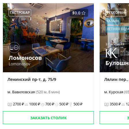
ГАСТРОБАР
10.0
РЕСТОРАН
КАМИН
ЛЕТНЯЯ ВЕР
Ломоносов
Булошн
Lomonosov
Ленинский пр-т, д. 75/9
Лялин пер., 
м. Вавиловская
(520 м, 8 мин)
м. Курская
(6
2700 ₽
1000 ₽
700 ₽
500 ₽
500 ₽
3500 ₽
1
ЗАКАЗАТЬ СТОЛИК