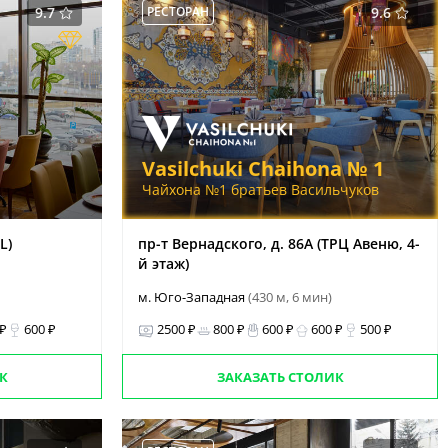
9.7
РЕСТОРАН
9.6
Vasilchuki Chaihona № 1
Чайхона №1 братьев Васильчуков
L)
пр-т Вернадского, д. 86А (ТРЦ Авеню, 4-
й этаж)
м. Юго-Западная
(430 м, 6 мин)
 ₽
600 ₽
2500 ₽
800 ₽
600 ₽
600 ₽
500 ₽
К
ЗАКАЗАТЬ СТОЛИК