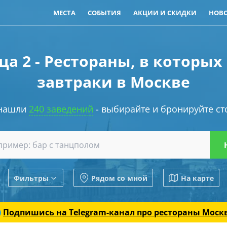
МЕСТА
СОБЫТИЯ
АКЦИИ И СКИДКИ
НОВ
ца 2 - Рестораны, в которых
завтраки в Москве
нашли
240 заведений
- выбирайте и бронируйте ст
Фильтры
Рядом со мной
На карте
Подпишись на Telegram-канал
про рестораны Моск