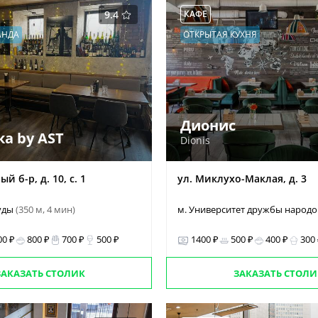
9.4
КАФЕ
АНДА
ОТКРЫТАЯ КУХНЯ
Дионис
а by AST
Dionis
 б-р, д. 10, с. 1
ул. Миклухо-Маклая, д. 3
руды
(350 м, 4 мин)
м. Университет дружбы народ
00 ₽
800 ₽
700 ₽
500 ₽
1400 ₽
500 ₽
400 ₽
300
ЗАКАЗАТЬ СТОЛИК
ЗАКАЗАТЬ СТОЛИ