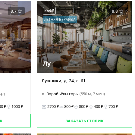
8.7
КАФЕ
8.8
ЛЕТНЯЯ ВЕРАНДА
Лу
Лужники, д. 24, c. 61
м. Воробьёвы горы
(550 м, 7 мин)
е 1
00 ₽
1000 ₽
2700 ₽
800 ₽
800 ₽
400 ₽
700 ₽
К
ЗАКАЗАТЬ СТОЛИК