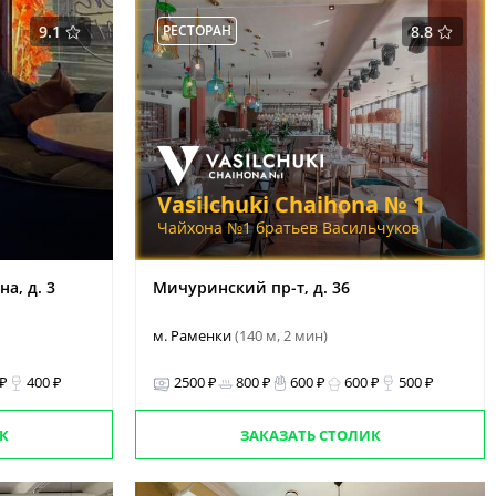
9.1
РЕСТОРАН
8.8
Vasilchuki Chaihona № 1
Чайхона №1 братьев Васильчуков
а, д. 3
Мичуринский пр-т, д. 36
м. Раменки
(140 м, 2 мин)
 ₽
400 ₽
2500 ₽
800 ₽
600 ₽
600 ₽
500 ₽
К
ЗАКАЗАТЬ СТОЛИК