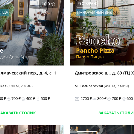
10.0
РЕСТОРАН
АНДА
ПАНОРАМНЫЙ ВИД
te
Pancho Pizza
дия Дель Арте
Панчо Пицца
мачевский пер., д. 4, с. 1
Дмитровское ш., д. 89 (ТЦ X
ская
(180 м, 2 мин)
м. Селигерская
(490 м, 7 мин)
00 ₽
700 ₽
400 ₽
500 ₽
2700 ₽
800 ₽
700 ₽
600
ЗАКАЗАТЬ СТОЛИК
ЗАКАЗАТЬ СТОЛИ