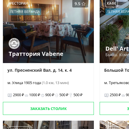
РЕСТОРАН
9.5
КАФЕ
ЛЕТНЯЯ ВЕРАНДА
ЛЕТНЯЯ ВЕР
Dell' Ar
Траттория Vabene
Бывш. Коме
ул. Пресненский Вал, д. 14, к. 4
Большой Тол
м. Улица 1905 года
(1.0 км, 13 мин)
м. Третьяков
2900 ₽
1000 ₽
900 ₽
500 ₽
500 ₽
2500 ₽
9
ЗАКАЗАТЬ СТОЛИК