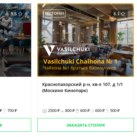
9.5
РЕСТОРАН
8.1
Vasilchuki Chaihona № 1
Чайхона №1 братьев Васильчуков
Краснопахорский р-н, кв-л 107, д 1/1
(Москино Кинопарк)
 ₽
700 ₽
2500 ₽
800 ₽
600 ₽
600 ₽
500 ₽
К
ЗАКАЗАТЬ СТОЛИК