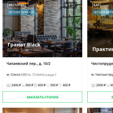
РЕСТОРАН
8.1
БАР
ЛЕТНЯЯ ВЕРАНДА
ЛЕТНЯЯ ВЕР
Гранат Black
Практик
Гранат Блэк
Чапаевский пер., д. 10/2
Чистопрудный
м. Сокол
(880 м, 12 мин)
м. Чистые п
и еще 1
2400 ₽
900 ₽
600 ₽
500 ₽
400 ₽
2900 ₽
9
ЗАКАЗАТЬ СТОЛИК