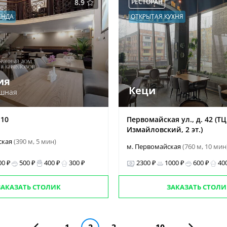
8.9
РЕСТОРАН
АНДА
ОТКРЫТАЯ КУХНЯ
ия
Кеци
ошная
 10
Первомайская ул., д. 42 (ТЦ
Измайловский, 2 эт.)
ская
(390 м, 5 мин)
м. Первомайская
(760 м, 10 мин
00 ₽
500 ₽
400 ₽
300 ₽
2300 ₽
1000 ₽
600 ₽
40
ЗАКАЗАТЬ СТОЛИК
ЗАКАЗАТЬ СТОЛИ