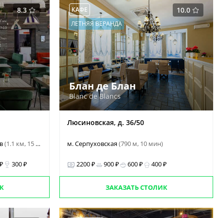
8.3
КАФЕ
10.0
ЛЕТНЯЯ ВЕРАНДА
Блан де Блан
Blanc de Blancs
Люсиновская, д. 36/50
ов
(1.1 км, 15 мин)
м. Серпуховская
(790 м, 10 мин)
 ₽
300 ₽
2200 ₽
900 ₽
600 ₽
400 ₽
К
ЗАКАЗАТЬ СТОЛИК