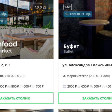
10.0
БАР
АНДА
ЛЕТНЯЯ ВЕРАНДА
УХНЯ
Буфет
arket
Buffet
2, с. 1
ул. Александра Солженицын
ая
(710 м, 9 мин)
м. Марксистская
(230 м, 3 мин)
000 ₽
800 ₽
600 ₽
700 ₽
2000 ₽
650 ₽
500 ₽
450
ЗАКАЗАТЬ СТОЛИК
ЗАКАЗАТЬ СТОЛИ