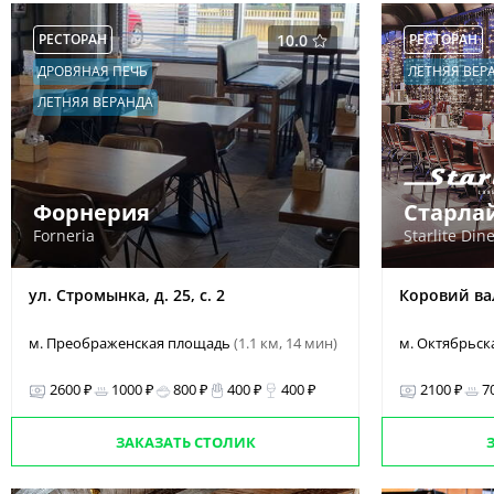
РЕСТОРАН
10.0
РЕСТОРАН
ДРОВЯНАЯ ПЕЧЬ
ЛЕТНЯЯ ВЕР
ЛЕТНЯЯ ВЕРАНДА
Форнерия
Старла
Forneria
Starlite Din
ул. Стромынка, д. 25, с. 2
Коровий вал
м. Преображенская площадь
(1.1 км, 14 мин)
м. Октябрьск
2600 ₽
1000 ₽
800 ₽
400 ₽
400 ₽
2100 ₽
7
ЗАКАЗАТЬ СТОЛИК