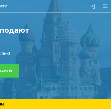
ОСТИ
 подают
олик!
вы