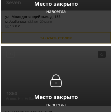
Seven
Место закрыто
навсегда
ул. Молодогвардейская, д. 135
м. Алабинская
(2.3 км, 29 мин)
1000 ₽
ЗАКАЗАТЬ СТОЛИК
БАР
1860
Место закрыто
бывш. Hot Holland
навсегда