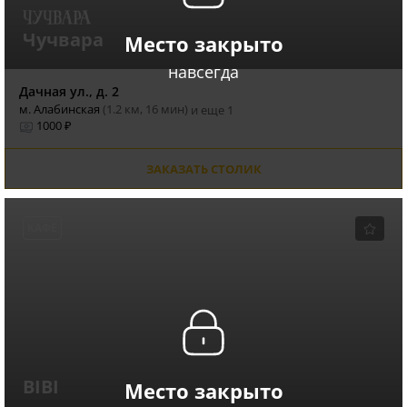
Чучвара
Место закрыто
навсегда
Дачная ул., д. 2
м. Алабинская
(1.2 км, 16 мин)
и еще 1
1000 ₽
ЗАКАЗАТЬ СТОЛИК
КАФЕ
BIBI
Место закрыто