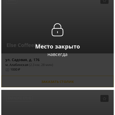
КАФЕ
Else Сoffee&Brut
Место закрыто
навсегда
ул. Садовая, д. 176
м. Алабинская
(2.3 км, 28 мин)
1000 ₽
ЗАКАЗАТЬ СТОЛИК
КАРАОКЕ КЛУБ