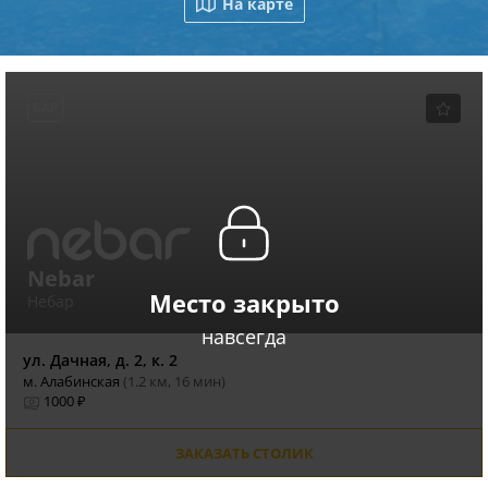
На карте
БАР
Nebar
Место закрыто
Небар
навсегда
ул. Дачная, д. 2, к. 2
м. Алабинская
(1.2 км, 16 мин)
1000 ₽
ЗАКАЗАТЬ СТОЛИК