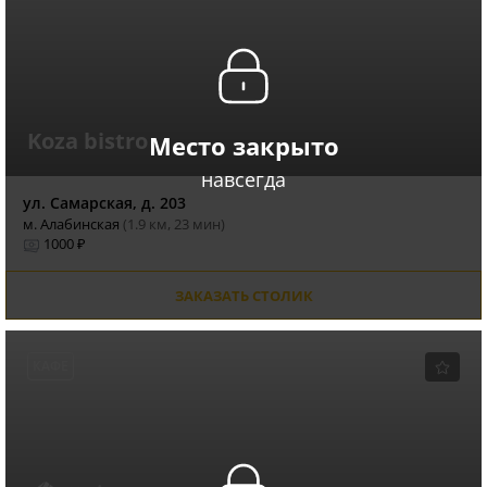
Koza bistro
Место закрыто
навсегда
ул. Самарская, д. 203
м. Алабинская
(1.9 км, 23 мин)
1000 ₽
ЗАКАЗАТЬ СТОЛИК
КАФЕ