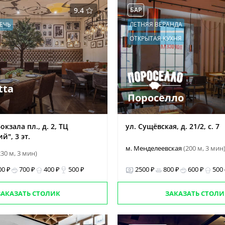
9.4
БАР
ЕЧЬ
ЛЕТНЯЯ ВЕРАНДА
ОТКРЫТАЯ КУХНЯ
tta
Пороселло
кзала пл., д. 2, ТЦ
ул. Сущёвская, д. 21/2, с. 7
й", 3 эт.
м. Менделеевская
(200 м, 3 мин
230 м, 3 мин)
00 ₽
700 ₽
400 ₽
500 ₽
2500 ₽
800 ₽
600 ₽
500
ЗАКАЗАТЬ СТОЛИК
ЗАКАЗАТЬ СТОЛИ