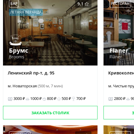
БАР
9.1
РЕСТОРАН
ЛЕТНЯЯ ВЕРАНДА
Брумс
Flaner
Brooms
Flâner
Ленинский пр-т, д. 95
Кривоколенн
м. Новаторская
(500 м, 7 мин)
м. Чистые п
3000 ₽
1000 ₽
800 ₽
500 ₽
700 ₽
2800 ₽
9
ЗАКАЗАТЬ СТОЛИК