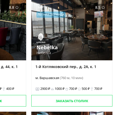
8.8
БАР
8.5
ЛЕТНЯЯ ВЕРАНДА
Nebelka
Небелка
. 44, к. 1
1-й Котляковский пер., д. 2А, к. 1
м. Варшавская
(760 м, 10 мин)
 ₽
400 ₽
2900 ₽
1000 ₽
700 ₽
500 ₽
700 ₽
К
ЗАКАЗАТЬ СТОЛИК