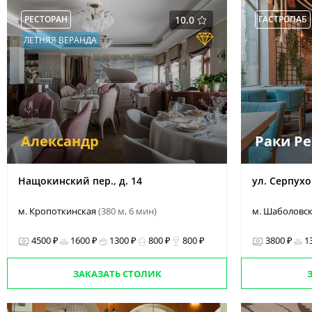
РЕСТОРАН
10.0
ГАСТРОПАБ
ЛЕТНЯЯ ВЕРАНДА
Александр
Раки Р
Нащокинский пер., д. 14
ул. Серпухов
м. Кропоткинская
(380 м, 6 мин)
м. Шаболовс
4500 ₽
1600 ₽
1300 ₽
800 ₽
800 ₽
3800 ₽
1
ЗАКАЗАТЬ СТОЛИК