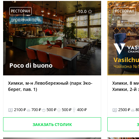
РЕСТОРАН
10.0
РЕСТОРАН
ДРОВЯНАЯ ПЕЧЬ
Vasilch
Poco di buono
Чайхона №1
Химки, м-н Левобережный (парк Эко-
Химки, 8 ми
берег, пав. 1)
Химки, 2-й 
2100 ₽
700 ₽
500 ₽
500 ₽
400 ₽
2500 ₽
8
ЗАКАЗАТЬ СТОЛИК