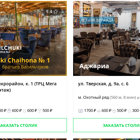
9.4
КАФЕ
ЛЕТНЯЯ ВЕРАНДА
uki Chaihona № 1
Аджариа
 братьев Васильчуков
крорайон, к. 1 (ТРЦ Мега
ул. Тверская, д. 9а, с. 6
этаж)
м. Охотный ряд
(560 м, 8 мин)
и
00 ₽
600 ₽
600 ₽
500 ₽
1700 ₽
600 ₽
500 ₽
300
ЗАКАЗАТЬ СТОЛИК
ЗАКАЗАТЬ СТОЛИ