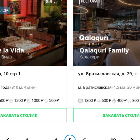
8.9
РЕСТОРАН
АНДА
 la Vida
Qalaquri Family
а Вида
Калакури
, 10 стр 1
ул. Братиславская, д. 29, к. 
 года
(310 м, 4 мин)
м. Братиславская
(1.5 км, 20 ми
500 ₽
1200 ₽
1000 ₽
500 ₽
1800 ₽
600 ₽
400 ₽
300
ЗАКАЗАТЬ СТОЛИК
ЗАКАЗАТЬ СТОЛИ