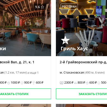
9.6
РЕСТОРАН
еки
Гриль Хаус
ской Вал, д. 21, к. 1
2-й Грайвороновский пр-д, д
кая
(1.2 км, 17 мин)
м. Стахановская
(490 м, 6 мин)
и еще 1
300 ₽
1000 ₽
900 ₽
600 ₽
2300 ₽
800 ₽
600 ₽
500
ЗАКАЗАТЬ СТОЛИК
ЗАКАЗАТЬ СТОЛИ