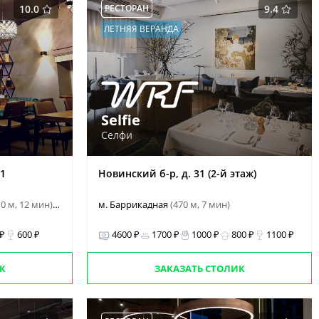
10.0
РЕСТОРАН
9.4
ЛЕТНЯЯ ВЕРАНДА
Selfie
Селфи
 1
Новинский б-р, д. 31 (2-й этаж)
10 м, 12 мин)
м. Баррикадная
(470 м, 7 мин)
и еще 1
 ₽
600 ₽
4600 ₽
1700 ₽
1000 ₽
800 ₽
1100 ₽
К
ЗАКАЗАТЬ СТОЛИК