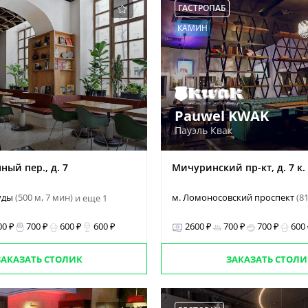
ГАСТРОПАБ
КАМИН
Pauwel KWAK
Пауэль Квак
ый пер., д. 7
Мичуринский пр-кт, д. 7 к.
руды
(500 м, 7 мин)
м. Ломоносовский проспект
(8
и еще 1
00 ₽
700 ₽
600 ₽
600 ₽
2600 ₽
700 ₽
700 ₽
600
ЗАКАЗАТЬ СТОЛИК
ЗАКАЗАТЬ СТОЛИ