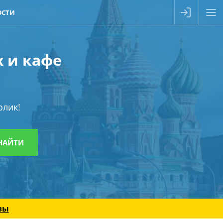
ОСТИ
х и кафе
олик!
вы