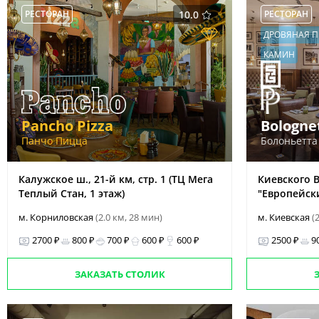
РЕСТОРАН
10.0
РЕСТОРАН
ДРОВЯНАЯ П
КАМИН
Pancho Pizza
Bologne
Панчо Пицца
Болоньетта
Калужское ш., 21-й км, стр. 1 (ТЦ Мега
Киевского Во
Теплый Стан, 1 этаж)
"Европейски
м. Корниловская
(2.0 км, 28 мин)
м. Киевская
(
2700 ₽
800 ₽
700 ₽
600 ₽
600 ₽
2500 ₽
9
ЗАКАЗАТЬ СТОЛИК