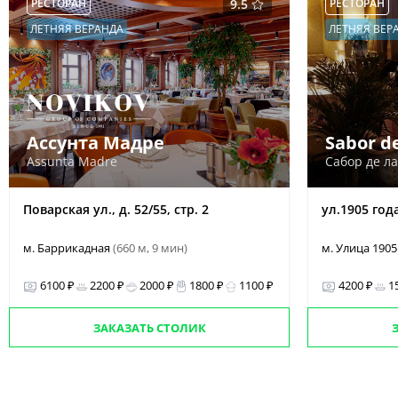
РЕСТОРАН
9.5
РЕСТОРАН
ЛЕТНЯЯ ВЕРАНДА
ЛЕТНЯЯ ВЕР
Ассунта Мадре
Sabor de
Assunta Madre
Сабор де л
Поварская ул., д. 52/55, стр. 2
ул.1905 года
м. Баррикадная
(660 м, 9 мин)
м. Улица 1905
6100 ₽
2200 ₽
2000 ₽
1800 ₽
1100 ₽
4200 ₽
1
ЗАКАЗАТЬ СТОЛИК