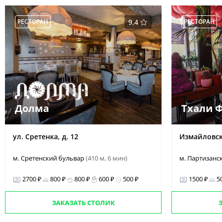
РЕСТОРАН
9.4
РЕСТОРАН
Долма
Тхали 
ул. Сретенка, д. 12
Измайловское
м. Сретенский бульвар
(410 м, 6 мин)
м. Партизанс
2700 ₽
800 ₽
800 ₽
600 ₽
500 ₽
1500 ₽
5
ЗАКАЗАТЬ СТОЛИК