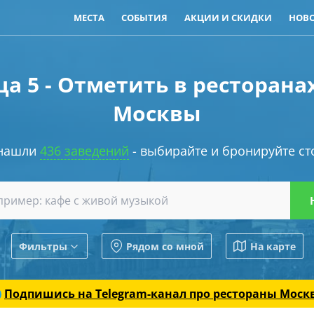
МЕСТА
СОБЫТИЯ
АКЦИИ И СКИДКИ
НОВ
а 5 - Отметить в ресторана
Москвы
нашли
436 заведений
- выбирайте и бронируйте ст
Фильтры
Рядом со мной
На карте
Подпишись на Telegram-канал
про рестораны Моск