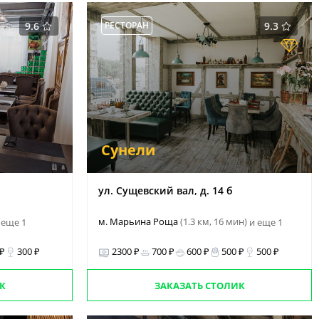
9.6
РЕСТОРАН
9.3
Сунели
ул. Сущевский вал, д. 14 б
м. Марьина Роща
(1.3 км, 16 мин)
 еще 1
и еще 1
 ₽
300 ₽
2300 ₽
700 ₽
600 ₽
500 ₽
500 ₽
К
ЗАКАЗАТЬ СТОЛИК