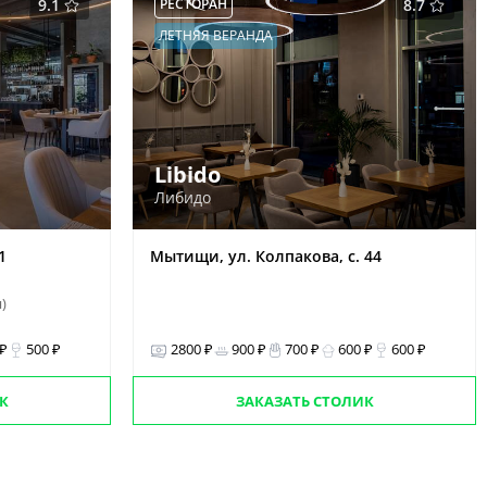
9.1
РЕСТОРАН
8.7
ЛЕТНЯЯ ВЕРАНДА
Libido
Либидо
1
Мытищи, ул. Колпакова, с. 44
н)
 ₽
500 ₽
2800 ₽
900 ₽
700 ₽
600 ₽
600 ₽
К
ЗАКАЗАТЬ СТОЛИК