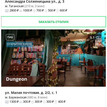
Александра Солженицына ул., д. 3
м. Таганская
(210 м, 3 мин)
2800 ₽
1000 ₽
700 ₽
500 ₽
600 ₽
ЗАКАЗАТЬ СТОЛИК
ПАБ
9.1
ОТКРЫТАЯ КУХНЯ
Dungeon
ул. Малая почтовая, д. 2/2, с. 1
м. Бауманская
(680 м, 8 мин)
1300 ₽
300 ₽
300 ₽
300 ₽
400 ₽