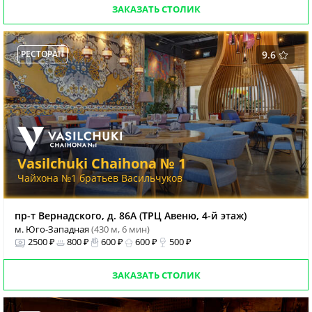
ЗАКАЗАТЬ СТОЛИК
РЕСТОРАН
9.6
Vasilchuki Chaihona № 1
Чайхона №1 братьев Васильчуков
пр-т Вернадского, д. 86А (ТРЦ Авеню, 4-й этаж)
м. Юго-Западная
(430 м, 6 мин)
2500 ₽
800 ₽
600 ₽
600 ₽
500 ₽
ЗАКАЗАТЬ СТОЛИК