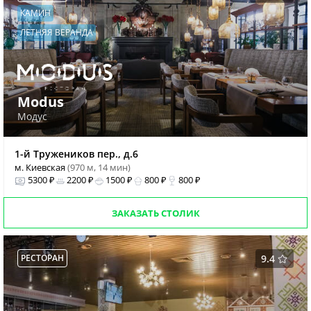
КАМИН
ЛЕТНЯЯ ВЕРАНДА
Modus
Модус
1-й Тружеников пер., д.6
м. Киевская
(970 м, 14 мин)
5300 ₽
2200 ₽
1500 ₽
800 ₽
800 ₽
ЗАКАЗАТЬ СТОЛИК
РЕСТОРАН
9.4