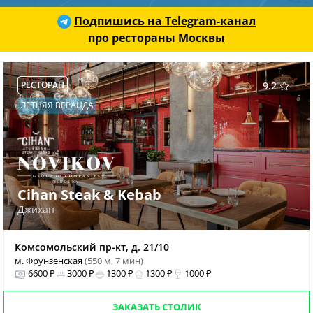
Подпишись на Telegram-канал
про рестораны Москвы
РЕСТОРАН
9.2
ЛЕТНЯЯ ВЕРАНДА
Cihan Steak & Kebab
Джихан
Комсомольский пр-кт, д. 21/10
м. Фрунзенская
(550 м, 7 мин)
6600 ₽
3000 ₽
1300 ₽
1300 ₽
1000 ₽
ЗАКАЗАТЬ СТОЛИК