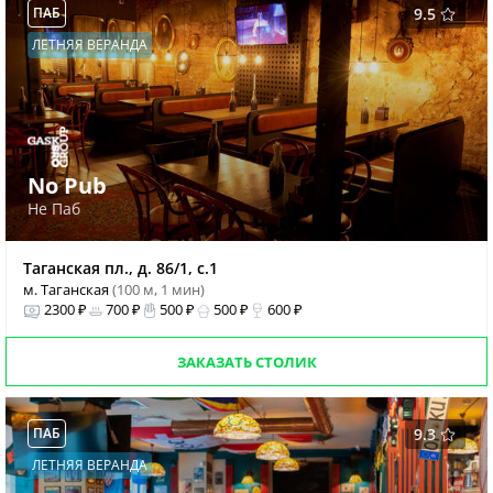
ПАБ
9.5
ЛЕТНЯЯ ВЕРАНДА
No Pub
Не Паб
Таганская пл., д. 86/1, с.1
м. Таганская
(100 м, 1 мин)
2300 ₽
700 ₽
500 ₽
500 ₽
600 ₽
ЗАКАЗАТЬ СТОЛИК
ПАБ
9.3
ЛЕТНЯЯ ВЕРАНДА