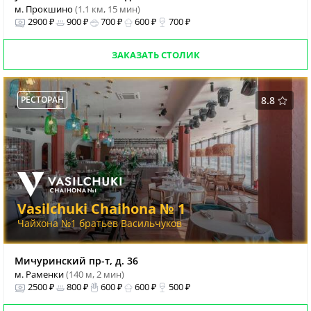
м. Прокшино
(1.1 км, 15 мин)
2900 ₽
900 ₽
700 ₽
600 ₽
700 ₽
ЗАКАЗАТЬ СТОЛИК
РЕСТОРАН
8.8
Vasilchuki Chaihona № 1
Чайхона №1 братьев Васильчуков
Мичуринский пр-т, д. 36
м. Раменки
(140 м, 2 мин)
2500 ₽
800 ₽
600 ₽
600 ₽
500 ₽