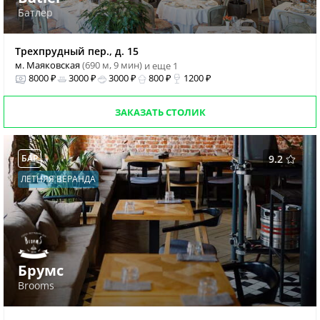
Батлер
Трехпрудный пер., д. 15
м. Маяковская
(690 м, 9 мин)
и еще 1
8000 ₽
3000 ₽
3000 ₽
800 ₽
1200 ₽
ЗАКАЗАТЬ СТОЛИК
БАР
9.2
ЛЕТНЯЯ ВЕРАНДА
Брумс
Brooms