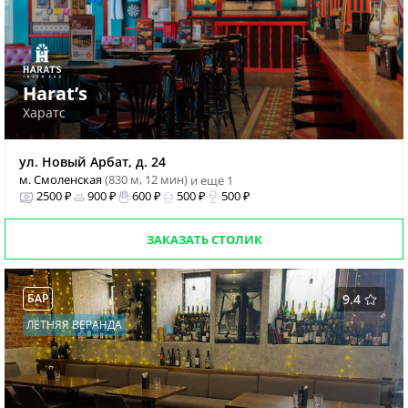
Harat’s
Харатс
ул. Новый Арбат, д. 24
м. Смоленская
(830 м, 12 мин)
и еще 1
2500 ₽
900 ₽
600 ₽
500 ₽
500 ₽
ЗАКАЗАТЬ СТОЛИК
БАР
9.4
ЛЕТНЯЯ ВЕРАНДА