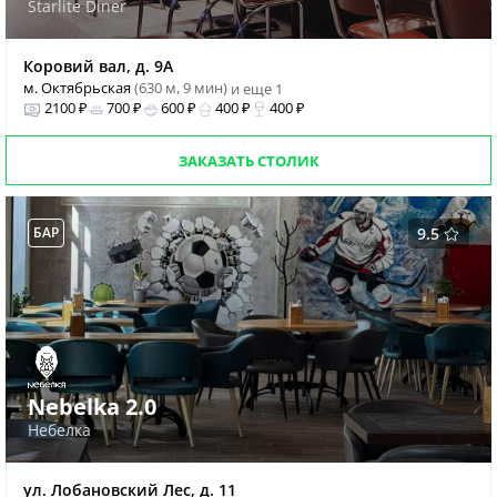
Starlite Diner
Коровий вал, д. 9А
м. Октябрьская
(630 м, 9 мин)
и еще 1
2100 ₽
700 ₽
600 ₽
400 ₽
400 ₽
ЗАКАЗАТЬ СТОЛИК
БАР
9.5
Nebelka 2.0
Небелка
ул. Лобановский Лес, д. 11