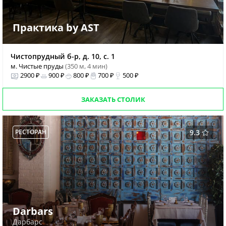
Практика by AST
Чистопрудный б-р, д. 10, с. 1
м. Чистые пруды
(350 м, 4 мин)
2900 ₽
900 ₽
800 ₽
700 ₽
500 ₽
ЗАКАЗАТЬ СТОЛИК
РЕСТОРАН
9.3
Darbars
Дарбарс